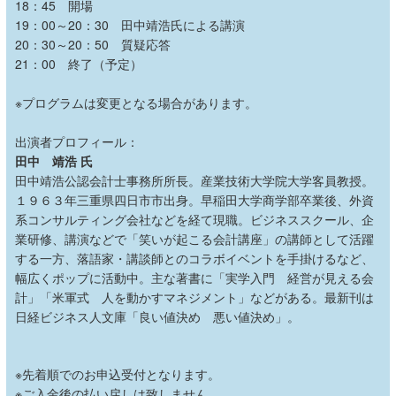
18
：
45
開場
19
：
00
～
20
：
30
田中靖浩氏による講演
20
：
30
～
20
：
50
質疑応答
21
：
00
終了（予定）
※プログラムは変更となる場合があります。
出演者プロフィール：
田中 靖浩 氏
田中靖浩公認会計士事務所所長。産業技術大学院大学客員教授。
１９６３年三重県四日市市出身。早稲田大学商学部卒業後、外資
系コンサルティング会社などを経て現職。ビジネススクール、企
業研修、講演などで「笑いが起こる会計講座」の講師として活躍
する一方、落語家・講談師とのコラボイベントを手掛けるなど、
幅広くポップに活動中。主な著書に「実学入門 経営が見える会
計」「米軍式 人を動かすマネジメント」などがある。最新刊は
日経ビジネス人文庫「良い値決め 悪い値決め」。
※先着順でのお申込受付となります。
※ご入金後の払い戻しは致しません。