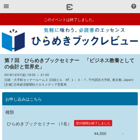
このイベントは終了しました。
第７回　ひらめきブックセミナー　「ビジネス教養として
の会計と世界史」
2018/12/07(金) 19:00 ～ 21:00
日経・大手町セミナールーム２ (日経ビル 6F, １－３－７, 千代田区大手町, 東京都, Japan)
[主催] 日本経済新聞社クロスメディア営業局
お申し込みはこちら
種類
ひらめきブックセミナー （1名）
受付期間が終了しました
-
¥4,500