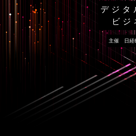
デジタ
ビジ
主催 日経