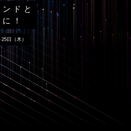
レンドと
こに！
～25日（木）