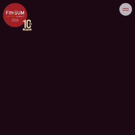
JP
EN