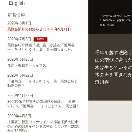
English
新着情報
《そりのあるかたち》2018年
215×85×50cm 作家蔵 ©Sumi
2020年5月1日
撮影：江崎義一
展覧会閉幕のお知らせ（2020年5月1日）
2020年7月3日
NEW
展覧会紹介動画「澄川喜一が語る『澄川喜
一 そりとむくり』展」を公開しました。
千年を越す法隆
2020年5月25日
山の南側で育っ
放送・掲載アーカイブス
木は生きている
木の声を聞きな
2020年5月22日
「澄川喜一 そりとむくり」展 展覧会紹介
澄川喜一
動画公開！
2020年4月22日
360°映像で展覧会の臨場感を体験。「日経
VR」で「澄川喜一 そりとむくり」展公開！
2020年4月8日
【重要】新型コロナウイルス感染症拡大防止
のための関連イベントの中止について（2020
年4月8日現在）