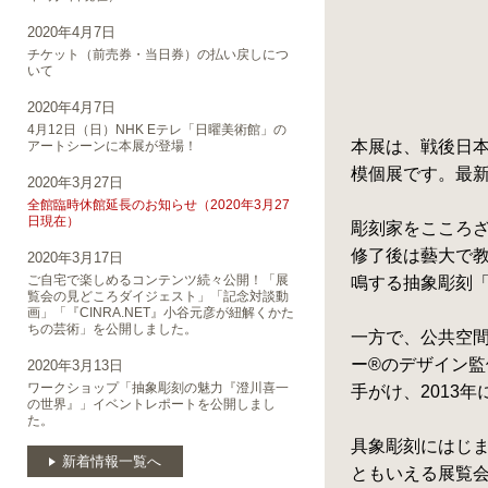
2020年4月7日
チケット（前売券・当日券）の払い戻しにつ
いて
2020年4月7日
4月12日（日）NHK Eテレ「日曜美術館」の
本展は、戦後日本
アートシーンに本展が登場！
模個展です。最新
2020年3月27日
全館臨時休館延長のお知らせ（2020年3月27
日現在）
彫刻家をこころ
修了後は藝大で
2020年3月17日
ご自宅で楽しめるコンテンツ続々公開！「展
鳴する抽象彫刻
覧会の見どころダイジェスト」「記念対談動
画」「『CINRA.NET』小谷元彦が紐解くかた
ちの芸術」を公開しました。
一方で、公共空
ー®のデザイン
2020年3月13日
ワークショップ「抽象彫刻の魅力『澄川喜一
手がけ、2013
の世界』」イベントレポートを公開しまし
た。
具象彫刻にはじ
新着情報一覧へ
ともいえる展覧