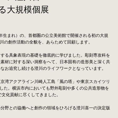
する大規模個展
1年生まれ）の、首都圏の公立美術館で開催される初の大規
澄川の創作活動の全貌を、あらためて回顧します。
とする具象表現の基礎を徹底的に学びました。彫刻専攻科を
然素材に対する深い洞察をへて、日本固有の造形美と深く共
今なお追究し続ける澄川のライフワークとなっています。
東京湾アクアライン川崎人工島「風の塔」や東京スカイツリ
した。横浜市内においても野外彫刻や多くの公共造形物を
で文化貢献に尽くしてきました。
築分野との協働へと創作の領域をひろげる澄川喜一の決定版