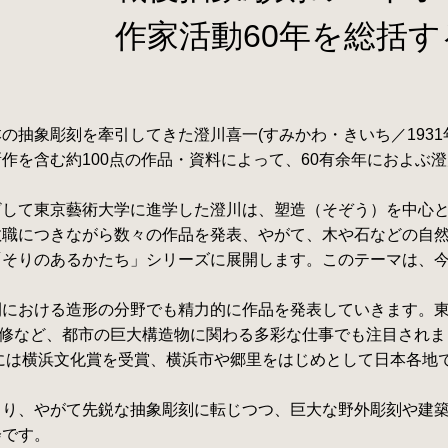
作家活動60年を総括
の抽象彫刻を牽引してきた澄川喜一(すみかわ・きいち／193
作を含む約100点の作品・資料によって、60有余年におよぶ
ざして東京藝術大学に進学した澄川は、塑造（そぞう）を中心
教職につきながら数々の作品を発表、やがて、木や石などの自
「そりのあるかたち」シリーズに展開します。このテーマは、
間における造形の分野でも精力的に作品を発表していきます。
監修など、都市の巨大構造物に関わる多彩な仕事でも注目されま
年には横浜文化賞を受賞、横浜市や郷里をはじめとして日本各地
まり、やがて先鋭な抽象彫刻に転じつつ、巨大な野外彫刻や建
会です。