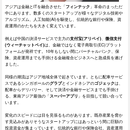
アジアは金融とITを融合させた「
フィンテック
」革命のまっただ
中にあります。数多くのスタートアップが様々なデジタル技術や
アルゴリズム、人工知能(AI)を駆使し、伝統的な銀行や保険、資
産運用のかたちを大きく変えています。
例えば中国の決済サービスで主力の
支付宝(アリペイ)
、
微信支付
(ウィーチャットペイ)
は、金融ではなく電子商取引(EC)プラット
フォームが発祥です。10年もしない間にバーチャルバンク、保
険、資産運用までも手掛ける金融複合ビジネスへと急成長を遂げ
ました。
同様の潮流はアジア地域全体で起きています。ともに配車サービ
スであるシンガポールの
グラブ
とインドネシアの
ゴジェック
は、
配車からデリバリー、そして決済や金融サービスまでも手掛け
る、東南アジア最強の「
スーパーアプリ
」を目指して競い合って
います。
変化のスピードには目を見張るものがあります。既存産業を脅か
す見込みがありそうなスタートアップにはあっという間に巨額の
投資資金が集まっています。伝統的な銀行や保険会社、資産運用