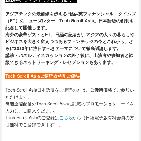
アジアテックの最前線を伝える日経×英フィナンシャル・タイムズ
（FT）のニューズレター「Tech Scroll Asia」日本語版の創刊を
記念して開催します。
海外の豪華ゲストとFT、日経の記者が、アジアの人々の暮らしや
ビジネスを大きく変えつつあるフィンテックの今とこれから、さ
らに2020年に注目すべきテーマについて徹底議論します。
講演・パネルディスカッションの終了後に、出演者や参加者と歓
談できるネットワーキング・レセプションもあります。
Tech Scroll Asiaご購読者特別ご優待
Tech Scroll Asia日本語版をご購読の方は、
ご優待価格
でご参加い
ただけます。
毎週金曜配信のTech Scroll Asiaに記載の
プロモーションコード
を
入力し、ご購入ください。
Tech Scroll Asiaのご登録は
こちら
から（日経電子版有料会員の方
は無料でご登録できます）。