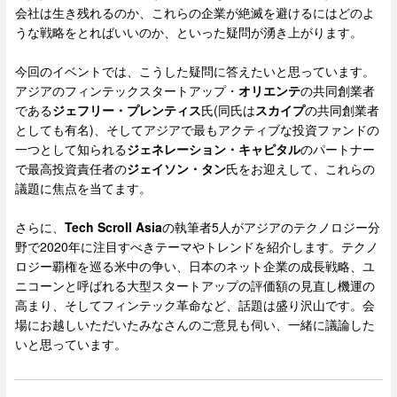
会社は生き残れるのか、これらの企業が絶滅を避けるにはどのよ
うな戦略をとればいいのか、といった疑問が湧き上がります。
今回のイベントでは、こうした疑問に答えたいと思っています。
アジアのフィンテックスタートアップ・
オリエンテ
の共同創業者
である
ジェフリー・プレンティス
氏(同氏は
スカイプ
の共同創業者
としても有名)、そしてアジアで最もアクティブな投資ファンドの
一つとして知られる
ジェネレーション・キャピタル
のパートナー
で最高投資責任者の
ジェイソン・タン
氏をお迎えして、これらの
議題に焦点を当てます。
さらに、
Tech Scroll Asia
の執筆者5人がアジアのテクノロジー分
野で2020年に注目すべきテーマやトレンドを紹介します。テクノ
ロジー覇権を巡る米中の争い、日本のネット企業の成長戦略、ユ
ニコーンと呼ばれる大型スタートアップの評価額の見直し機運の
高まり、そしてフィンテック革命など、話題は盛り沢山です。会
場にお越しいただいたみなさんのご意見も伺い、一緒に議論した
いと思っています。