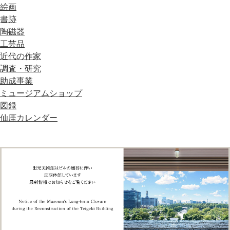
絵画
書跡
陶磁器
工芸品
近代の作家
調査・研究
助成事業
ミュージアムショップ
図録
仙厓カレンダー