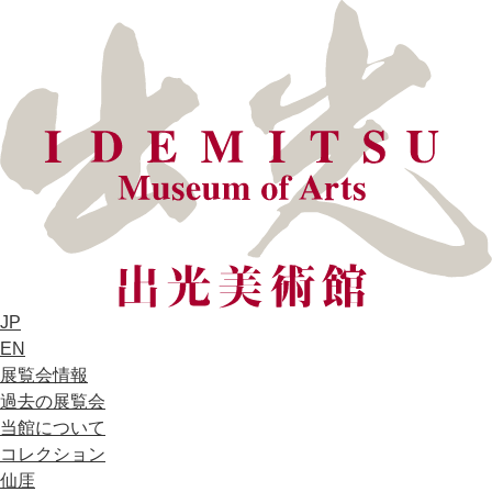
JP
EN
展覧会情報
過去の展覧会
当館について
コレクション
仙厓