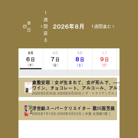
1
週
本
2026年8月
間
1週間進む
日
戻
る
8月
8月
8月
8月
8月
6
7
8
9
10
日
日
日
日
日
（木）
（金）
（土）
（日）
（月）
休館日
倉敷安耶：女が生まれて、女が死んで、——母の血
ワイン、チョコレート、アルコール、アルコール、
ルコール
2026年5月30日-2026年8月30日
[ ザ・トライアングル ]
浮世絵スーパークリエイター 歌川国芳展
2026年7月18日-2026年9月23日
[ 本館 北回廊1階 ]