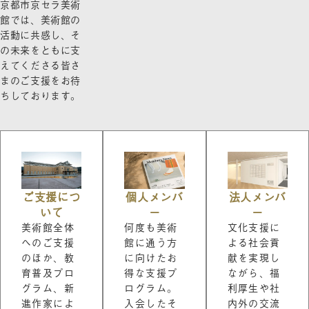
京都市京セラ美術
館では、美術館の
活動に共感し、そ
の未来をともに支
えてくださる皆さ
まのご支援をお待
ちしております。
ご支援につ
個人メンバ
法人メンバ
いて
ー
ー
美術館全体
何度も美術
文化支援に
へのご支援
館に通う方
よる社会貢
のほか、教
に向けたお
献を実現し
育普及プロ
得な支援プ
ながら、福
グラム、新
ログラム。
利厚生や社
進作家によ
入会したそ
内外の交流