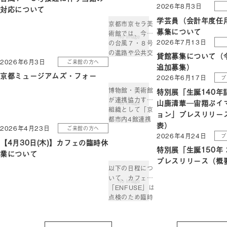
2026年8月3日
対応について
学芸員（会計年度任
京都市京セラ美
募集について
術館では、今後
2026年7月13日
の台風７・８号
の進路や公共交
貸館募集について（
2026年6月3日
ご来館の方へ
通機関の運行状
追加募集）
況等により、臨
京都ミュージアムズ・フォー
2026年6月17日
プ
時休館または開
博物館・美術館
特別展「生誕140年
館時間の変更を
が連携協力する
行う場合があり
山鹿清華─宙翔ぶイ
組織として「京
ます。 随時決ま
ョン」プレスリリー
都市内4館連携
り次第、当館ウ
表）
2026年4月23日
ご来館の方へ
協力協議会」が
ェブサイトおよ
2026年4月24日
プ
2009年度に発
び、公式
【4月30日(木)】カフェの臨時休
足しました。4
特別展「⽣誕150年
Instagram、
業について
館が展開する連
Facebookにて
プレスリリース（概
携事業の名は
お […]
以下の日程につ
「京都ミュージ
いて、カフェ
アムズ・フォ
「ENFUSE」は
ー」。「京都」
点検のため臨時
という地域性を
休業とさせてい
軸に、4館が連
ただきます。 あ
携した様々な取
らかじめご了承