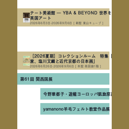
テート美術館 ― YBA & BEYOND 世界を変えた90
英国アート
2026年6月3日-2026年9月6日
[ 新館 東山キューブ ]
［2026夏期］コレクションルーム 特集「詩情の
家、塩川文麟と近代京都の日本画」
2026年6月26日-2026年9月6日
[ 本館 南回廊1階 ]
第61回 関西国展
今野華都子・遊龍ヨーロッパ凱旋原画＆いろ
yamanono羊毛フェルト教室作品展