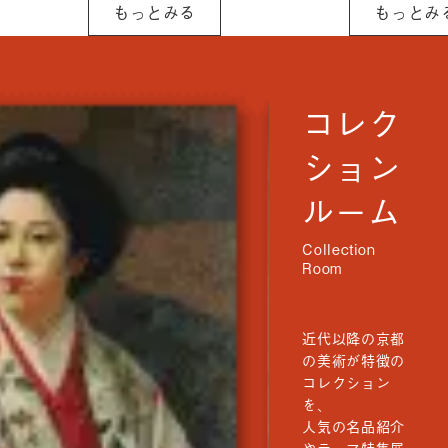
もっとみる
もっとみ
り組みを行っ
をお願いいたし
[…]
ます。 〇 令和8
年4月30日
（木） 終日
コレク
ション
ルーム
近代以降の京都
の美術が特徴の
コレクション
を、
人気の名品紹介
やテーマ特集展