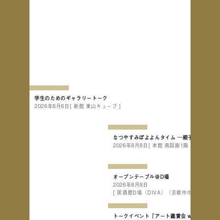
学生のためのギャラリートーク
2026年8月6日
[ 新館 東山キューブ ]
なつやすみぽよよんタイム ─親子で楽しむ作
2026年8月8日
[ 本館 南回廊1階 ]
オープンテーブル＠D場
2026年8月8日
[ 居酒屋D場（DIVA）（京都市中京区下樵木町2
トークイベント「アート鑑賞会 with アー