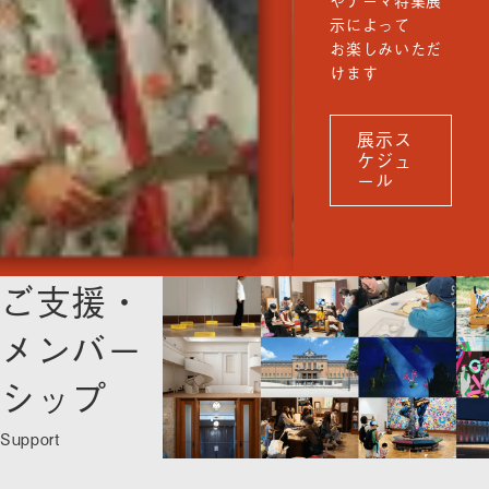
示によって
お楽しみいただ
けます
展示ス
ケジュ
ール
ご支援・
メンバー
シップ