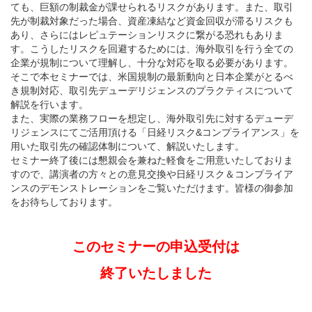
ても、巨額の制裁金が課せられるリスクがあります。また、取引
先が制裁対象だった場合、資産凍結など資金回収が滞るリスクも
あり、さらにはレピュテーションリスクに繋がる恐れもありま
す。こうしたリスクを回避するためには、海外取引を行う全ての
企業が規制について理解し、十分な対応を取る必要があります。
そこで本セミナーでは、米国規制の最新動向と日本企業がとるべ
き規制対応、取引先デューデリジェンスのプラクティスについて
解説を行います。
また、実際の業務フローを想定し、海外取引先に対するデューデ
リジェンスにてご活用頂ける「日経リスク&コンプライアンス」を
用いた取引先の確認体制について、解説いたします。
セミナー終了後には懇親会を兼ねた軽食をご用意いたしておりま
すので、講演者の方々との意見交換や日経リスク＆コンプライア
ンスのデモンストレーションをご覧いただけます。皆様の御参加
をお待ちしております。
このセミナーの申込受付は
終了いたしました