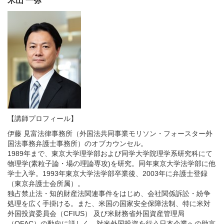
米山 一弥
【講師プロフィール】
伊藤 見富法律事務所（外国法共同事業モリソン・フォースター外
国法事務弁護士事務所）のオブカウンセル。
1989年まで、東京大学理学部および同学大学院理学系研究科にて
物理学(素粒子論・場の理論専攻)を研究。同年東京大学法学部に他
学士入学。1993年東京大学法学部卒業後、2003年に弁護士登録
（東京弁護士会所属）。
独占禁止法・知的財産法関連事件をはじめ、会社関係訴訟・紛争
処理を広く手掛ける。また、米国の国家安全保障法制、特に米対
外国投資委員会（CFIUS） 及び米財務省外国資産管理局
（OFAC）の動向に詳しく、対米外国投資を行う日本企業への助言