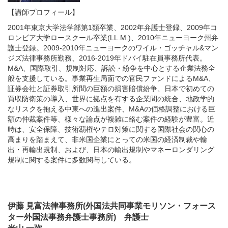
【講師プロフィール】
2001年東京大学法学部第1類卒業、2002年弁護士登録、2009年コ
ロンビア大学ロースクール卒業(LL.M.)、2010年ニューヨーク州弁
護士登録。2009-2010年ニューヨークのワイル・ゴッチャル&マン
ジズ法律事務所勤務、2016-2019年ドバイ駐在員事務所代表。
M&A、国際取引、規制対応、訴訟・紛争を中心とする企業法務全
般を支援している。事業再生局面での官民ファンドによるM&A、
証券会社と証券取引所間の巨額の損害賠償紛争、日本で初めての
買収防衛策の導入、世界に拠点を有する企業間の統合、地政学的
なリスクを抱える中東への進出案件、M&Aの価格調整における巨
額の仲裁案件等、様々な論点が複雑に絡む案件の経験が豊富。近
時は、安全保障、技術覇権やテロ対策に関する国際社会の関心の
高まりを踏まえて、非米国企業にとっての米国の経済制裁や輸
出・再輸出規制、および、日本の輸出規制やマネーロンダリング
規制に関する案件に多数関与している。
伊藤 見富法律事務所(外国法共同事業モリソン・フォース
ター外国法事務弁護士事務所) 弁護士