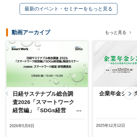
最新のイベント・セミナーをもっと見る
動画アーカイブ
もっと見る
企業年金シン
日経サステナブル総合調
査2026「スマートワーク
経営編」「SDGs経営
編」解説セミナースマー
2025年12月12日
2026年5月8日
トワーク経営 研究講演
会