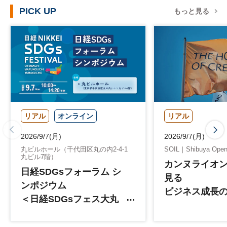
PICK UP
もっと見る
リアル
オンライン
リアル
2026/9/7(月)
2026/9/7(月)
丸ビルホール（千代田区丸の内2-4-1
SOIL｜Shibuya Open 
丸ビル7階）
カンヌライオン
日経SDGsフォーラム シ
見る
ンポジウム
ビジネス成長
＜日経SDGsフェス大丸
リエイティビ
有2026＞