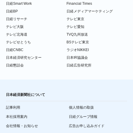
日経Smart Work
Financial Times
日経BP
日経メディアマーケティング
日経リサーチ
テレビ東京
テレビ大阪
テレビ愛知
テレビ北海道
TVQ九州放送
テレビせとうち
BSテレビ東京
日経CNBC
ラジオNIKKEI
日本経済研究センター
日本IR協議会
日経懇話会
日経広告研究所
日本経済新聞社について
記事利用
個人情報の取扱
本社採用案内
日経グループ情報
会社情報・お知らせ
広告お申し込みガイド