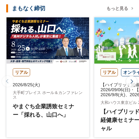
まもなく締切
もっと見る
リアル
リアル
オンラ
2026/8/25(火)
【ハイブリッド開
2026/09/06(日)
大手町プレイス ホール＆カンファレン
2026/9/8(火)、2026
ス
大和ハウス東京ビル 
やまぐち企業誘致セミナ
【ハイブリッ
ー「採れる、山口へ」
経健康セミナー
ャル
「医療・介護