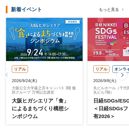
ト最前線」 Vol.
新着イベント
もっと見る
病院経営のネ
ージ
～診療報酬改
AI・DX・人
持続可能な未
リアル
リアル
オンラ
2026/9/24(木)
2026/9/8(火)
大阪公立大学森之宮キャンパス 3階 飯
丸ビルホール（千代田区
田グループ 万博記念講堂
丸ビル7階）
大阪ヒガシエリア「食」
日経SDGs/ES
によるまちづくり構想シ
＜日経SDGs
ンポジウム
有2026＞