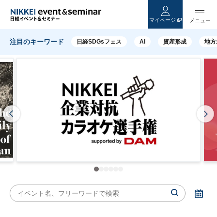
マイページ
日経イベント＆セミナー｜日本経済新聞社によるイベントやセミナー、
注目のキーワード
日経SDGsフェス
AI
資産形成
地方