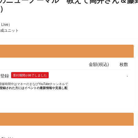
）
Live）
編成ユニット
金額(税込)
枚数
-
前登録
受付期間が終了しました
。開催時間中はマネーのまなびYouTubeチャンネルで
登録された方にはイベントの最新情報や見逃し配