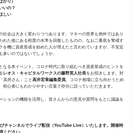
ばかり）
いいの？
ほしい
の社会は大きく変わりつつあります。マネーの世界も例外ではあり
われた後にある程度の水準を回復したものの、なお二番底を警戒す
クを機に資産形成を始めた人が増えたと言われていますが、不安定
も多いのではないでしょうか。
となる本イベント。コロナ時代に取り組むべき資産形成のヒントを
る
レオス・キャピタルワークスの藤野英人社長
をお招きします。対
「高井さん」こと
高井宏章編集委員
。コロナ相場に立ち向かうため
、初心者にもわかりやすい言葉で存分に語っていただきます。
ーションの機能を活用し、皆さんからの意見や質問をもとに議論を
びチャンネルでライブ配信（YouTube Live）いたします。開催時
視聴ください。