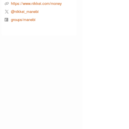
https://www.nikkei.com/money
@nikkei_manebi
groups/manebi