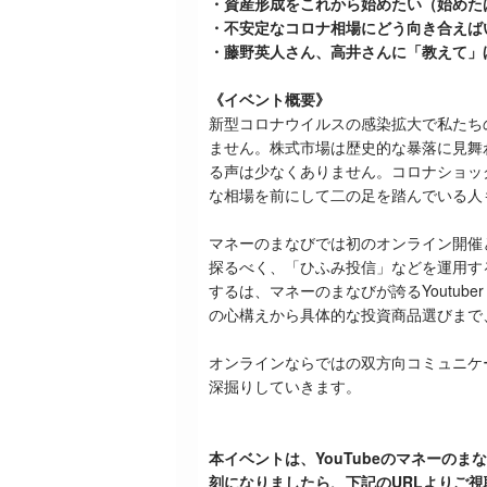
・資産形成をこれから始めたい（始めた
・不安定なコロナ相場にどう向き合えば
・藤野英人さん、高井さんに「教えて」
《イベント概要》
新型コロナウイルスの感染拡大で私たち
ません。株式市場は歴史的な暴落に見舞
る声は少なくありません。コロナショッ
な相場を前にして二の足を踏んでいる人
マネーのまなびでは初のオンライン開催
探るべく、「ひふみ投信」などを運用す
するは、マネーのまなびが誇る
Youtuber
の心構えから具体的な投資商品選びまで
オンラインならではの双方向コミュニケ
深掘りしていきます。
本イベントは、YouTubeのマネーのまな
刻になりましたら、下記のURLよりご