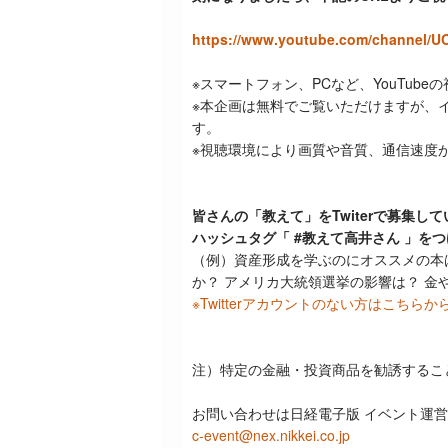
https://www.youtube.com/channel/
※スマートフォン、
PC
など、
YouTube
の
※本企画は無料でご覧いただけますが、
す。
※視聴環境により画質や音質、通信速度
皆さんの「教えて」をTwiterで募集し
ハッシュタグ「 #教えて高井さん
」をつ
（例）資産形成を学ぶのにオススメの本
か？ アメリカ大統領選挙の影響は？ 金
※Twitterアカウントのない方はこちら
注）特定の金融・投資商品を勧誘するこ
お問い合わせは日経電子版 イベント運
c-event@nex.nikkei.co.jp