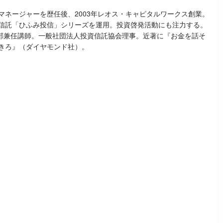
マネージャーを歴任後、
2003
年レオス・キャピタルワークス創業。
信託「ひふみ投信」シリーズを運用。投資啓発活動にも注力する。
部兼任講師。一般社団法人投資信託協会理事。近著に『お金を話そ
きろ』（ダイヤモンド社）。