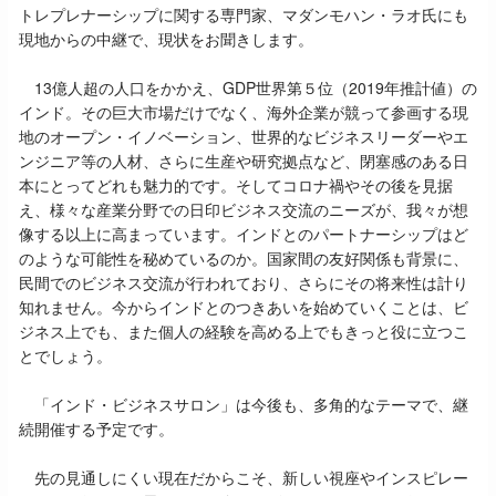
トレプレナーシップに関する専門家、マダンモハン・ラオ氏にも
現地からの中継で、現状をお聞きします。
13億人超の人口をかかえ、GDP世界第５位（2019年推計値）の
インド。その巨大市場だけでなく、海外企業が競って参画する現
地のオープン・イノベーション、世界的なビジネスリーダーやエ
ンジニア等の人材、さらに生産や研究拠点など、閉塞感のある日
本にとってどれも魅力的です。そしてコロナ禍やその後を見据
え、様々な産業分野での日印ビジネス交流のニーズが、我々が想
像する以上に高まっています。インドとのパートナーシップはど
のような可能性を秘めているのか。国家間の友好関係も背景に、
民間でのビジネス交流が行われており、さらにその将来性は計り
知れません。今からインドとのつきあいを始めていくことは、ビ
ジネス上でも、また個人の経験を高める上でもきっと役に立つこ
とでしょう。
「インド・ビジネスサロン」は今後も、多角的なテーマで、継
続開催する予定です。
先の見通しにくい現在だからこそ、新しい視座やインスピレー