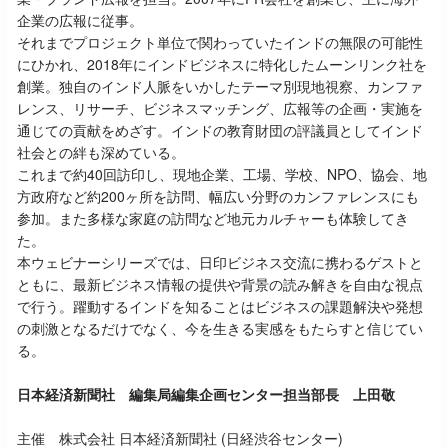
企業の広報に従事。
それまでプロジェクト単位で関わっていたインドの無限の可能性
にひかれ、2018年にインドビジネスに特化したムーンリンク社を
創業。独自のインド人脈をいかしたテーマ別現地視察、カンファ
レンス、リサーチ、ビジネスマッチング、広報等の企画・実施を
通じての貢献をめざす。インドの教育財団の評議員としてインド
社会との絆も深めている。
これまで約40回訪印し、現地企業、工場、学校、NPO、協会、地
方政府など約200ヶ所を訪問、幅広い分野のカンファレンスにも
参加。また多様な家庭の訪問など地元カルチャーも体験してき
た。
本ウェビナーシリーズでは、日印ビジネス交流に携わるゲストと
ともに、最新ビジネス情報の提供や背景の読み解きを自由な視点
で行う。躍動するインドを知ることはビジネスの課題解決や発想
の刺激となるだけでなく、今を生きる実感をもたらすと信じてい
る。
日本経済新聞社 編集局編集企画センター担当部長 上田敬
主催 株式会社 日本経済新聞社 (日経渋谷センター)