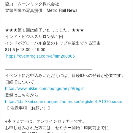
協力 ムーンリンク株式会社
冒頭画像の写真提供 Metro Rail News
★★★第１回は終了いたしました。★★★
インド・ビジネスサロン第１回
インドがグローバル企業のトップを輩出できる理由
8月５日18:00～19:00
https://eventregist.com/e/nim200805
―――――――――――――――――――――
イベントにお申込みいただくには、日経IDへの登録が必要です。
日経IDについて
https://www.nikkei.com/lounge/help/#regist
登録はこちらから
https://id.nikkei.com/lounge/nl/auth/user/register/LA1010.seam
【 注意事項（お願い）】
――――――――――――――――――――――――
※本セミナーは、オンラインセミナーです。
お申し込みされた方には、セミナー開始１時間前までに、