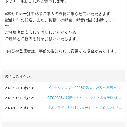
セミナー配信URLをご案内します。
※本セミナーは申込者ご本人の視聴に限らせていただきます。
配信URLの転送、また、視聴中の録画・録音は固くお断りしま
す。
ご登壇者に安心してお話しいただくため、
ご理解とご協力を何卒お願いいたします。
※内容や登壇者は、事前の告知なしに変更する場合があります。
終了したイベント
ビバテクノロジー2025報告会～パリの熱気と学びを東京で 日経イノベーション・ミートアップ
2025/07/31(木) 18:00
CES2025の最新テックトレンドと未来予測 経験豊富な企業内イノベーターとジャーナリストが徹底解説！◆日経イノベーション・ミートアップ
2025/01/28(火) 12:00
【オンライン配信】スタートアップイベント「SLUSH2024」報告会 ヘルシンキでみたイノベーションの新潮流 Takeoff Tokyo アンティ・ソンニネン氏、新潟ベンチャー協会 渋谷修太氏ら登壇 ◇日経イノベーション・ミートアップ
2024/12/25(水) 18:00