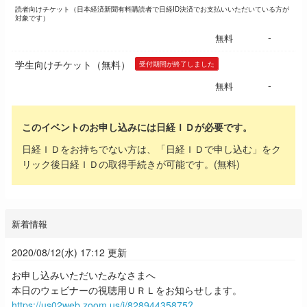
読者向けチケット（日本経済新聞有料購読者で日経ID決済でお支払いいただいている方が
対象です）
-
無料
学生向けチケット（無料）
受付期間が終了しました
-
無料
このイベントのお申し込みには日経ＩＤが必要です。
日経ＩＤをお持ちでない方は、「日経ＩＤで申し込む」をク
リック後日経ＩＤの取得手続きが可能です。(無料)
新着情報
2020/08/12(水) 17:12 更新
お申し込みいただいたみなさまへ
本日のウェビナーの視聴用ＵＲＬをお知らせします。
https://us02web.zoom.us/j/82894435875?