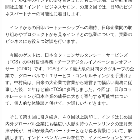
聞社主催「インド・ビジネスサロン」の第２回では、日印のビジ
ネスパートナーの可能性に着目します。
インドからの日印パートナーシップへの期待、日印企業間の取
り組みやプロジェクトから見るインドとの協業について、実際の
ビジネスにも役立つ対談を行います。
今回のゲストは、日本タタ・コンサルタンシー・サービシズ
（TCS）の中村哲也専務・チーフデジタルイノベーションオフィ
サー（CDIO）です。TCSはインド最大級の財閥タタグループの企
業で、グローバルでＩＴサービス・コンサルティングを手掛けま
す。中村氏は、日米の大企業で営業から経営まで幅広い職務に従
事した後、２年ほど前にTCSに参画しました。今回は、日印コラ
ボレーションが日本企業の成長に大きく寄与する可能性につい
て、個人的な体験談と併せて、お話しいただきます。
そして第１回に引き続き、４０回以上訪印し、インドはじめ国
内外グローバル企業にも幅広い人脈を持つムーンリンクの望月奈
津子氏が、日印が最高のパートナーとなり得る背景について、解
説します。インド・ベンガルール在住で、イノベーションとアン