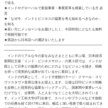
で迫る
★インドやグローバルで新規事業・事業変革を模索している方 必
見
★「なぜ今、インドとビジネスの協業を考え始めるべきなのか」
を知る
★若い方にメッセージをお届けしたく、今回特別にどなたも無料
で視聴可能です
★英語から日本語への通訳をいたします
━━━━━━━━━━━━━━━━━━━━━━━━━━━━━
━━━━━━━━━
インドのリアルな今の姿をみなさまとともに学ぶ場、日本経済
新聞社主催「インド・ビジネスサロン」の第３回では、インドが
国として日本との協業のためにどのようなビジョンを描き、戦略
を持って現実的な成果が出ているかに着目します。
インドの代表として、インド大使館のラージ・クマール・スリ
ヴァスタヴァ首席公使をお迎えします。公使は日印ビジネス戦略
を反映した現実的な協業をバックアップし、国家間や業界レベル
だけでなく、企業間、人と人をつなぐことを大切にされていま
す。インド工科大学(IIT)出身で、スペインやブラジルなど大使館
での任務を経て2017年に来日。幅広く深い視座で取り組まれてき