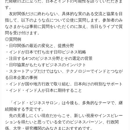
た経験の上に立った、日本とインドの可能性を語っていただきま
す。
友好関係だけに終わらない、具体的な実のある交流と協業を目
指して、以下のような点について公使に質問します。参加者のみ
なさまからは事前に質問をいただくのに加え、当日もライブで質
問を受け付けます。
◎質問例
・日印関係の最近の変化と、提携分野
・インドが日本で打ち出す日印ビジネス戦略
・注目する4つのビジネス分野とその選定の背景
・日印協業がもたらすビジネスのインパクト
・スタートアップだけではない、テクノロジーでインドとつなが
る日本企業の事例
・インドが国や地方行政で取り組む、日本向けの特別なサポート
・インド・インド人が日本に期待すること
「インド・ビジネスサロン」は今後も、多角的なテーマで、継
続開催する予定です。
先の見通しにくい現在だからこそ、新しい視座やインスピレー
ションを得たいと思っている全てのビジネスパーソン、行政関
係、大学・研究機関のみなさまにおすすめです。