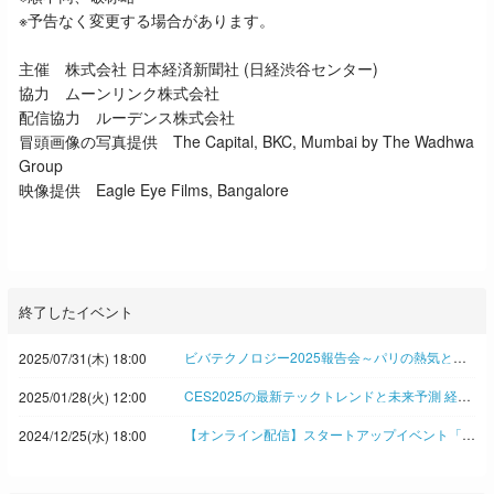
※予告なく変更する場合があります。
主催 株式会社 日本経済新聞社 (日経渋谷センター)
協力 ムーンリンク株式会社
配信協力 ルーデンス株式会社
冒頭画像の写真提供 The Capital, BKC, Mumbai by The Wadhwa
Group
映像提供 Eagle Eye Films, Bangalore
終了したイベント
ビバテクノロジー2025報告会～パリの熱気と学びを東京で 日経イノベーション・ミートアップ
2025/07/31(木) 18:00
CES2025の最新テックトレンドと未来予測 経験豊富な企業内イノベーターとジャーナリストが徹底解説！◆日経イノベーション・ミートアップ
2025/01/28(火) 12:00
【オンライン配信】スタートアップイベント「SLUSH2024」報告会 ヘルシンキでみたイノベーションの新潮流 Takeoff Tokyo アンティ・ソンニネン氏、新潟ベンチャー協会 渋谷修太氏ら登壇 ◇日経イノベーション・ミートアップ
2024/12/25(水) 18:00