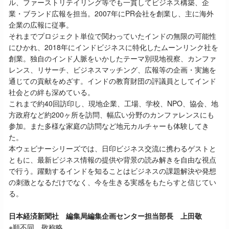
ル、ファーストリテイリング等でも一貫してビジネス構築、企
業・ブランド広報を担当。2007年にPR会社を創業し、主に海外
企業の広報に従事。
それまでプロジェクト単位で関わっていたインドの無限の可能性
にひかれ、2018年にインドビジネスに特化したムーンリンク社を
創業。独自のインド人脈をいかしたテーマ別現地視察、カンファ
レンス、リサーチ、ビジネスマッチング、広報等の企画・実施を
通じての貢献をめざす。インドの教育財団の評議員としてインド
社会との絆も深めている。
これまで約40回訪印し、現地企業、工場、学校、NPO、協会、地
方政府など約200ヶ所を訪問、幅広い分野のカンファレンスにも
参加。また多様な家庭の訪問など地元カルチャーも体験してき
た。
本ウェビナーシリーズでは、日印ビジネス交流に携わるゲストと
ともに、最新ビジネス情報の提供や背景の読み解きを自由な視点
で行う。躍動するインドを知ることはビジネスの課題解決や発想
の刺激となるだけでなく、今を生きる実感をもたらすと信じてい
る。
日本経済新聞社 編集局編集企画センター担当部長 上田敬
※順不同、敬称略