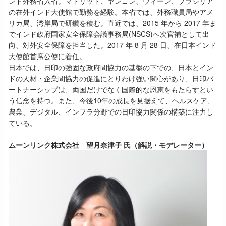
ンド外務省入省。マドリッド、ヤンゴン、ウィーン、ブラジリア
の在外インド大使館で勤務を経験。本省では、外務職員局やアメ
リカ局、湾岸局で研鑽を積む。直近では、2015 年から 2017 年ま
でインド政府国家安全保障会議事務局(NSCS)へ次官補として出
向、対外安全保障を担当した。2017 年 8 月 28 日、在日本インド
大使館首席公使に着任。
日本では、日印の強固な政府間協力の基盤の下での、日本とイン
ドの人材・企業間協力の促進にとりわけ強い関心があり、日印パ
ートナーシップは、両国だけでなく国際的な恩恵をもたらすとい
う信念を持つ。また、今後10年の成長を見据えて、ヘルスケア、
農業、デジタル、インフラ分野での日印協力関係の構築に注力し
ている。
ムーンリンク株式会社 望月奈津子 氏（解説・モデレーター）