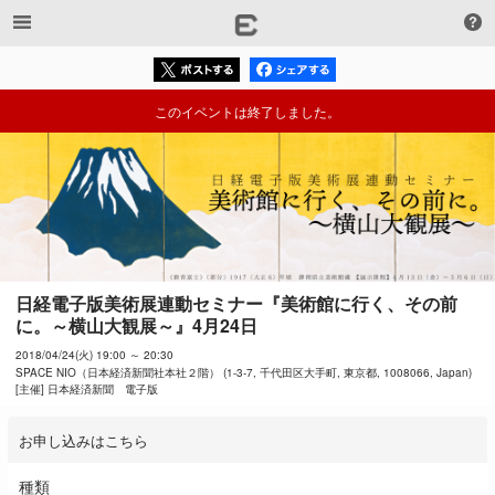
このイベントは終了しました。
日経電子版美術展連動セミナー『美術館に行く、その前
に。～横山大観展～』4月24日
2018/04/24(火) 19:00 ～ 20:30
SPACE NIO（日本経済新聞社本社２階） (1-3-7, 千代田区大手町, 東京都, 1008066, Japan)
[主催] 日本経済新聞 電子版
お申し込みはこちら
種類