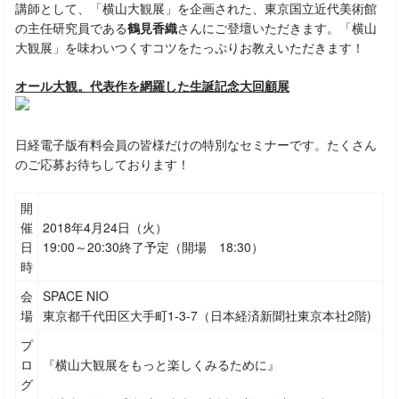
講師として、「横山大観展」を企画された、東京国立近代美術館
の主任研究員である
鶴見香織
さんにご登壇いただきます。「横山
大観展」を味わいつくすコツをたっぷりお教えいただきます！
オール大観。代表作を網羅した生誕記念大回顧展
日経電子版有料会員の皆様だけの特別なセミナーです。
たくさん
のご応募お待ちしております！
開
催
2018年4月24日（火）
日
19:00～20:30終了予定（開場 18:30）
時
会
SPACE NIO
場
東京都千代田区大手町1-3-7（日本経済新聞社東京本社2階)
プ
ロ
『
横山大観展をもっと楽しくみるために
』
グ