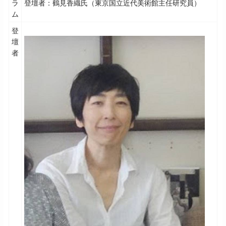
ラ
登壇者：鶴見香織氏（東京国立近代美術館主任研究員）
ム
登
壇
者