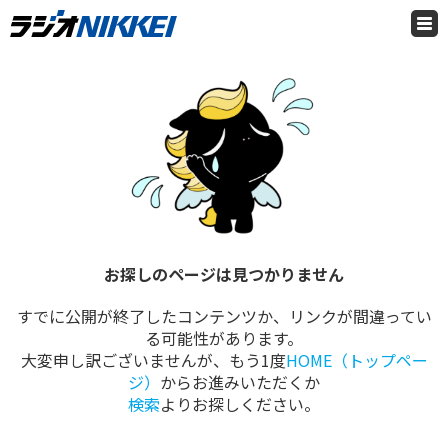
番組表
ポッドキャスト
最新情報をチェック！
一覧
お探しのページは見つかりません
HOME
マネー・投資
すでに公開が終了したコンテンツか、リンクが間違ってい
る可能性があります。
ビジネス
大変申し訳ございませんが、もう1度
HOME（トップペー
ジ）
からお進みいただくか
競馬
検索
よりお探しください。
メディカル・健康