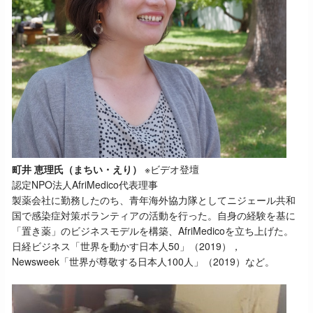
町井 恵理氏（まちい・えり）
※ビデオ登壇
認定NPO法人AfriMedico代表理事
製薬会社に勤務したのち、青年海外協力隊としてニジェール共和
国で感染症対策ボランティアの活動を行った。自身の経験を基に
「置き薬」のビジネスモデルを構築、AfriMedicoを立ち上げた。
日経ビジネス「世界を動かす日本人50」（2019），
Newsweek「世界が尊敬する日本人100人」（2019）など。