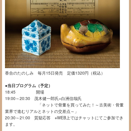
香合のたのしみ 毎月15日発売 定価
1320
円（税込）
●当日プログラム（予定）
18:45 開場
19:00～20:30 茂木健一郎氏
×
白洲信哉氏
「
ネットで骨董を買ってみた
！
～
古美術・骨董
業界で進むリアルとネットの交差点
～
」
20:30～21:00 質疑応答
※WEB
上ではチャット
にて
ご参加でき
ます。