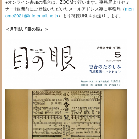
※オンライン
参加の場合は、
ZOOM
で行います。事務局よりセミ
ナー
1
週間前にご登録いただいたメールアドレス宛に事務局（
men
ome2021@info.email.ne.jp
）より視聴URLをお送りします。
＜月刊誌『目の眼』＞