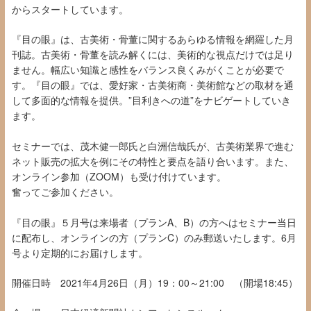
からスタートしています。
『目の眼』は、古美術・骨董に関するあらゆる情報を網羅した月
刊誌。古美術・骨董を読み解くには、美術的な視点だけでは足り
ません。幅広い知識と感性をバランス良くみがくことが必要で
す。『目の眼』では、愛好家・古美術商・美術館などの取材を通
して多面的な情報を提供。”目利きへの道”をナビゲートしていき
ます。
セミナーでは、茂木健一郎氏と白洲信哉氏が、古美術業界で進む
ネット販売の拡大を例にその特性と要点を語り合います。また、
オンライン参加（ZOOM）も受け付けています。
奮ってご参加ください。
『目の眼』５月号は来場者（プランA、B）の方へはセミナー当日
に配布し、オンラインの方（プランC）のみ郵送いたします。6月
号より定期的にお届けします。
開催日時 2021年4月26日（月）19：00～21:00 （開場18:45）