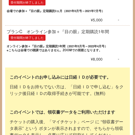
受付期間が終了しました
会場
での参加＋『目の眼』定期購読3ヵ月（2021年5月号～2021年7月号）
-
¥5,000
プランC オンライン参加＋『目の眼』定期購読1年間
受付期間が終了しました
オンライン参加＋『目の眼』定期購読1年間（2021年5月号～2022年4
月号）
※こちらは会場での聴講ではありません。ZOOMでの視聴となります。
-
¥8,000
このイベントのお申し込みには日経ＩＤが必要です。
日経ＩＤをお持ちでない方は、「日経ＩＤで申し込む」をク
リック後日経ＩＤの取得手続きが可能です。(無料)
このイベントでは、領収書データをご利用いただけます
チケットの購入後、「マイチケット」ページ に “領収書デー
タ表示” という ボタンが表示されますので、そちらから領収
書データを表示し、必要に応じて印刷をしてください 。