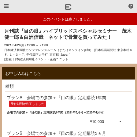
このイベントは終了しました。
月刊誌『目の眼』ハイブリッドスペシャルセミナー　茂木
健一郎＆白洲信哉　ネットで骨董を買ってみた！
2021/04/26(月) 19:00 ～ 21:00
日本経済新聞社カンファレンスルーム（またはオンライン参加） (日本経済新聞社 東京本社６
Ｆ, １－３－７, 千代田区大手町, 東京都, Japan)
[主催] 日本経済新聞社イベント・企画ユニット
お申し込みはこちら
種類
プランA 会場での参加＋『目の眼』定期購読1年間
受付期間が終了しました
会場での参加＋『目の眼』定期購読1年間（2021年5月号～2022年4月号）
-
¥10,000
プランB 会場での参加＋『目の眼』定期購読3ヵ月