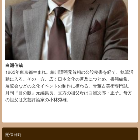
白洲信哉
1965
年東京都生まれ。細川護煕元首相の公設秘書を経て、執筆活
動に入る。
その一方、広く日本文化の普及につとめ、書籍編集、
展覧会などの文化イベントの制作に携わる。
骨董古美術専門誌、
月刊
『
目の眼
』
元編集長。父方の祖父母は白洲次郎・正子。母方
の祖父は文芸評論家の小林秀雄。
開催日時