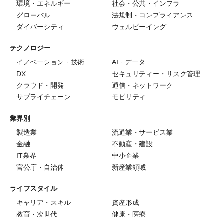
環境・エネルギー
社会・公共・インフラ
グローバル
法規制・コンプライアンス
ダイバーシティ
ウェルビーイング
テクノロジー
イノベーション・技術
AI・データ
DX
セキュリティー・リスク管理
クラウド・開発
通信・ネットワーク
サプライチェーン
モビリティ
業界別
製造業
流通業・サービス業
金融
不動産・建設
IT業界
中小企業
官公庁・自治体
新産業領域
ライフスタイル
キャリア・スキル
資産形成
教育・次世代
健康・医療