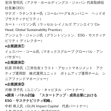
安渕 聖司氏（アクサ・ホールディングス・ジャパン 代表取締役
社長兼CEO）
サナズ・ラチンスキー氏（コールバーグ＆カンパニー ヘッドオ
ブサスティナビリティ）
カート・ハリソン氏（ラッセル レイノルズ アソシエイツ Co-
Head, Global Sustainability Practice）
アンジェラ・ジャンジ氏（グラントソントン、ESG・サスティナ
ビリティ ディレクター）
●企業講演①
イェスパー・コール氏（マネックスグループ グローバル・アン
バサダー）
●企業講演②
杉原 邦幸氏（三井住友トラスト・アセットマネジメント アク
ティブ運用部 株式運用ユニット ボトムアップ運用チーム シ
ニアファンドマネージャー）
●企業講演③
片柳 淳子氏（ユニゾン・キャピタル パートナー）
●講演・パネル討論 「スタートアップ・成長企業における
ESG・サステナビリティ戦略」
中村 将人氏（GLIN Impact Capital 代表パートナー）