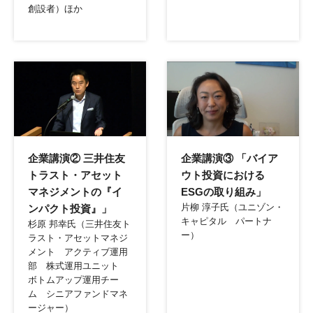
創設者）ほか
リンク
リンク
企業講演② 三井住友
企業講演③ 「バイア
トラスト・アセット
ウト投資における
マネジメントの『イ
ESGの取り組み」
片柳 淳子氏（ユニゾン・
ンパクト投資』」
キャピタル パートナ
杉原 邦幸氏（三井住友ト
ー）
ラスト・アセットマネジ
メント アクティブ運用
部 株式運用ユニット
ボトムアップ運用チー
ム シニアファンドマネ
ージャー）