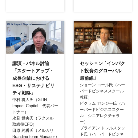
リンク
リンク
講演・パネル討論
セッション ｢インパク
「スタートアップ・
ト投資のグローバル
成長企業における
最前線｣
ショーン コール氏（ハー
ESG・サステナビリ
バードビジネススクール
ティ戦略」
教授）
中村 将人氏（GLIN
ビクラム ガンジー氏（ハ
Impact Capital 代表パー
ーバードビジネススクー
トナー）
ル シニアレクチャラ
永見 世央氏（ラクスル
ー）
取締役CFO）
ブライアン トレルスタッ
田原 純香氏（メルカリ
ド氏（ハーバードビジネ
Branding team Manager /