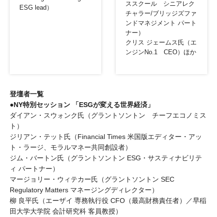
ススクール シニアレク
ESG lead）
チャラー/ブリッジズファ
ンドマネジメント パート
ナー）
クリス ジェームス氏（エ
ンジンNo.1 CEO）ほか
登壇者一覧
●NY特別セッション 「ESGが変える世界経済」
ダイアン・スウォンク氏（グラントソントン チーフエコノミス
ト）
ジリアン・テット氏（Financial Times 米国版エディター・アッ
ト・ラージ、モラルマネー共同創設者）
ジム・バートン氏（グラントソントン ESG・サスティナビリテ
ィ パートナー）
マージョリー・ウィテカー氏（グラントソントン SEC
Regulatory Matters マネージングディレクター）
柳 良平氏（エーザイ 専務執行役 CFO（最高財務責任者）／早稲
田大学大学院 会計研究科 客員教授）