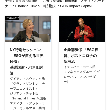
主催：日本経済新聞社 共催：Grant Thornton メディアパート
ナー：Financial Times 特別協力：GLIN Impact Capital
リンク
リンク
NY特別セッション
企業講演① 「ESG投
「ESGが変える世界
資、ポストコロナの
経済」
新潮流」
イェスパー・コール氏
基調講演・パネル討
（マネックスグループ グ
論
ローバル・アンバサダ
ダイアン・スウォンク氏
ー）
（グラントソントン チ
ーフエコノミスト）
ジリアン・テット氏
（Financial Times 米国版
エディター・アット・ラ
ージ、モラルマネー共同