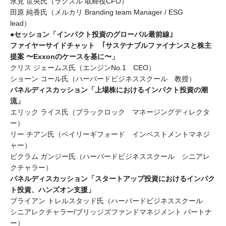
永見 世央氏（ラクスル 取締役CFO）
田原 純香氏（メルカリ Branding team Manager / ESG
lead）
●セッション「インパクト投資のグローバル最前線｣
ファイヤーサイドチャット ｢サステナブルファイナンスと株主
提案 〜Exxonのケースを基に〜」
クリス ジェームス氏（エンジンNo.1 CEO）
ショーン コール氏（ハーバードビジネススクール 教授）
パネルディスカッション「上場株におけるインパクト投資の潮
流」
エリック ライス氏（ブラックロック マネージングディレクタ
ー）
リー チアン氏（ベイリーギフォード インベストメントマネジ
ャー）
ビクラム ガンジー氏（ハーバードビジネススクール シニアレ
クチャラー）
パネルディスカッション「スタートアップ投資におけるインパク
ト投資、ハンズオン支援」
ブライアン トレルスタッド氏（ハーバードビジネススクール
シニアレクチャラー/ブリッジズファンドマネジメント パートナ
ー）