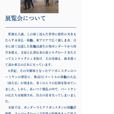
展覧会について
釈迦仏入滅。この暗く沈んだ世界に救世の光をも
たらす未来仏・弥勒。東アジアで広く親しまれ、日
本に深く浸透した弥勒は誕生の地ガンダーラから時
空を超え、交易と仏教伝来の道シルクロードをたど
ってヒンドゥクシュを抜け、天山を越え、海を渡っ
て遥か東方の日本に至っています。
6世紀、その中継地となったアフガニスタンのバ
ーミヤンの磨崖に、像高55メートルの弥勒の大仏
（西大仏）が刻まれ、多くの人々の信仰を集めてい
ました。しかし、あいつぐ戦乱の中で、バーミヤン
の仏たちは破壊され、往古の姿を失ってしまいまし
た。
本展では、ガンダーラとアフガニスタンの弥勒菩
薩像、スーパークローン文化財の技術をもって原寸