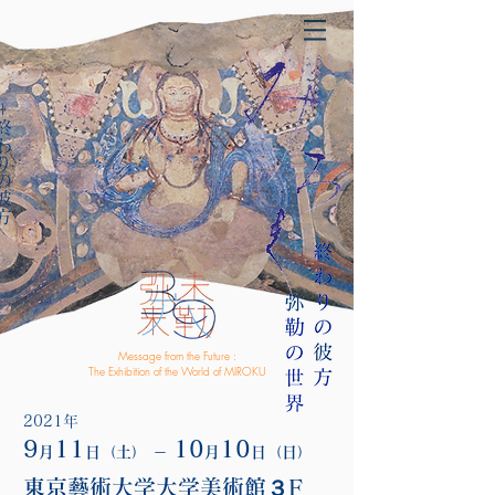
わりの彼方
Message from the Future :
The Exhibition of the World of MIROKU
2021年
9
11
10
10
月
日（土） －
月
日（日）
東京藝術大学大学美術館３F