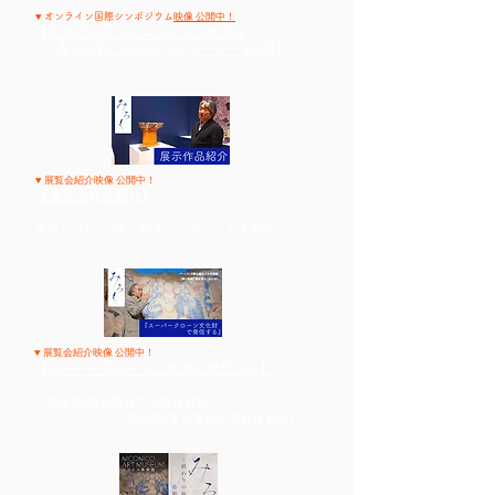
▼
映像 公開中！
オンライン国際シンポジウム
【危機迫るアフガニスタン文化遺産
−「青の弥勒」からのメッセージ− 第2部】
▼ 展覧会紹介映像 公開中！
【展覧会作品紹介】
前田たつひこ (平山郁夫シルクロード美術館）
▼ 展覧会紹介映像 公開中！
【スーパークローン文化財で発信する】
宮廻正明(東京藝術大学特任教授)
​ × 深井隆(東京藝術大学特任教授)