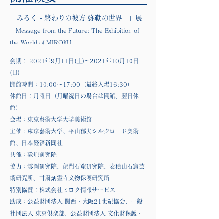
「みろく - 終わりの彼方 弥勒の世界 −」展
Message from the Future: The Exhibition of
the World of MIROKU
会期： 2021年9月11日(土)〜2021年10月10日
(日)
開館時間：10:00〜17:00（最終入場16:30
）
休館日：月曜日（月曜祝日の場合は開館、翌日休
館
）
会場：東京藝術大学大学美術館
主催：東京藝術大学、平山郁夫シルクロード美術
館、日本経済新聞社
共催：敦煌研究院
協力：雲岡研究院、龍門石窟研究院、麦積山石窟芸
術研究所、甘粛炳霊寺文物保護研究所
特別協賛：株式会社ミロク情報サービス
助成：公益財団法人 関西・大阪21世紀協会、一般
社団法人 東京倶楽部、公益財団法人 文化財保護・