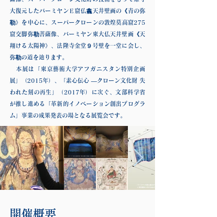
大復元したバーミヤンＥ窟仏龕天井壁画の《青の弥
勒》を中心に、スーパークローンの敦煌莫高窟275
窟交脚弥勒菩薩像、バーミヤン東大仏天井壁画《天
翔ける太陽神》、法隆寺金堂９号壁を一堂に会し、
弥勒の道を辿ります。
本展は「東京藝術大学アフガニスタン特別企画
展」（2015年）、「素心伝心 —クローン文化財 失
われた刻の再生」（2017年）に次ぐ、文部科学省
が推し進める「革新的イノベーション創出プログラ
ム」事業の成果発表の場となる展覧会です。
開催概要