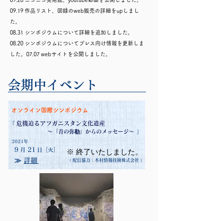
09.19 作品リスト、図録のweb販売の詳細をupしまし
た。
08.31 シンポジウムについて詳細を追加しました。
08.20 シンポジウムについてプレス向け情報を更新しま
した。07.07 webサイトを公開しました。
会期中イベント
オンライン国際シンポジウム
「
危機迫るアフガニスタン文化遺産
」
～「青の弥勒」からのメッセージ～
2021年
9
21
月
日
［火］
※ 終了いたしました。
≫
詳細
（ 配信協力：木村情報技術株式会社 ）