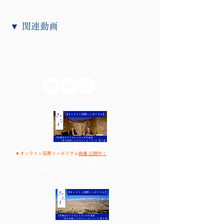
▼ 関連動画
【公式SNS】
最新情報や作品の制作風景を公開中！
/
\フォローしてね！
▼
映像 公開中！
オンライン国際シンポジウム
【危機迫るアフガニスタン文化遺産
−「青の弥勒」からのメッセージ− 第１部】