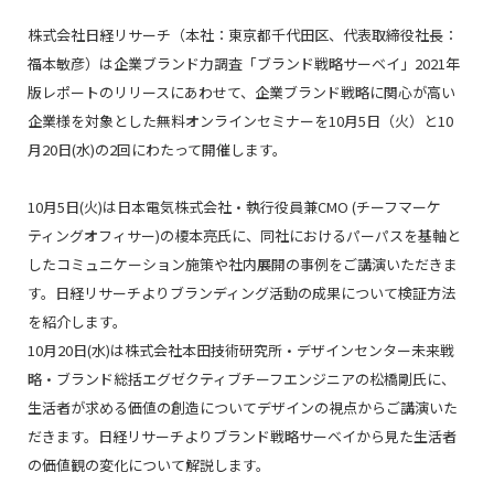
株式会社日経リサーチ（本社：東京都千代田区、代表取締役社長：
福本敏彦）は企業ブランド力調査「ブランド戦略サーベイ」2021年
版レポートのリリースにあわせて、企業ブランド戦略に関心が高い
企業様を対象とした無料オンラインセミナーを10月5日（火）と10
月20日(水)の2回にわたって開催します。
10月5日(火)は日本電気株式会社・執行役員兼CMO (チーフマーケ
ティングオフィサー)の榎本亮氏に、同社におけるパーパスを基軸と
したコミュニケーション施策や社内展開の事例をご講演いただきま
す。日経リサーチよりブランディング活動の成果について検証方法
を紹介します。
10月20日(水)は株式会社本田技術研究所・デザインセンター未来戦
略・ブランド総括エグゼクティブチーフエンジニアの松橋剛氏に、
生活者が求める価値の創造についてデザインの視点からご講演いた
だきます。日経リサーチよりブランド戦略サーベイから見た生活者
の価値観の変化について解説します。