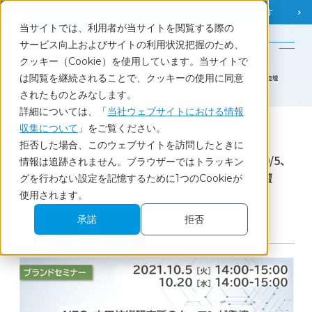
調査相談
お問い合わせ
課題から
お役立ち情報を探す
当サイトでは、利用者が当サイトを閲覧する際の
English
サービス向上およびサイトの利用状況把握のため、
クッキー（Cookie）を使用しています。当サイトで
ホーム
調査・データ分析を学べるセミナー
は閲覧を継続されることで、クッキーの使用に同意
【受付終了】「ブランド力向上セミナー2021」 10/5、10/20開催 NEC、本田技術研究所のキーマンが登壇
「パーパス」「デザイン」で企業価値を 高める
されたものとみなします。
詳細については、「
当社ウェブサイトにおける情報
収集について
」をご覧ください。
Seminar
拒否した場合、このウェブサイトを訪問したときに
【受付終了】「ブランド力向上セミナー2021」 10/5、
情報は追跡されません。ブラウザーではトラッキン
10/20開催 NEC、本田技術研究所のキーマンが登壇
グを行わない設定を記憶するために1つのCookieが
「パーパス」「デザイン」で企業価値を 高める
使用されます。
承諾
拒否
2021.10.05 開催│ ウェビナー
ブランド