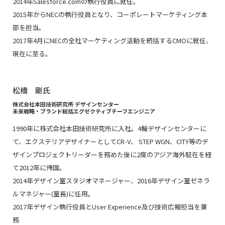
2014年Salesforce.comの執行役員に就任。
2015年からNECの執行役員となり、コーポレートマーケティング本
部を担当。
2017年4月にNECの全社マーケティング活動を統括するCMOに就任、
現在に至る。
松橋 剛氏
株式会社本田技術研究所 デザインセンター
未来戦略・ブランド総括エグゼクティブチーフエンジニア
1990年に株式会社本田技術研究所に入社。4輪デザインセンターに
て、エクステリアデザイナーとしてCR-V、 STEP WGN、CITY等のデ
ザインプロジェクトリーダーを務めた後に2度のアジア海外駐在を経
て2012年に帰国。
2014年デザイン室スタジオマネージャー、2016年デザイン室ゼネラ
ルマネジャー(室長)に任用。
2017年デザイン執行役員とUser Experience及び技術広報担当を兼
務