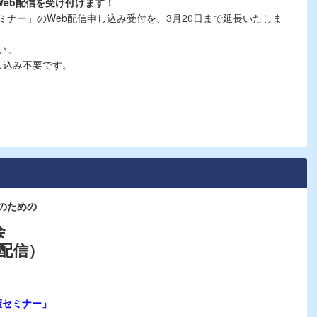
Web配信を受け付けます！
ナー」のWeb配信申し込み受付を、3月20日まで延長いたしま
い。
し込み不要です。
のための
会
b配信）
！
策セミナー」