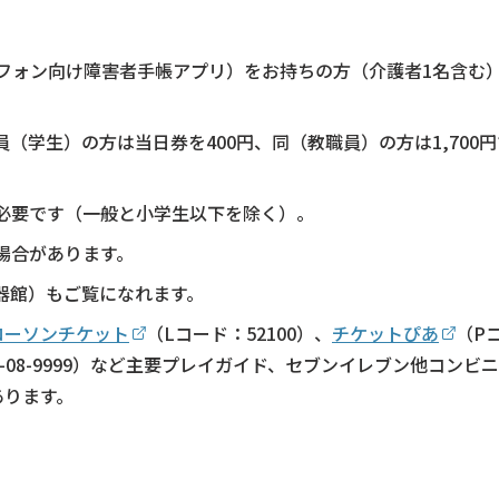
トフォン向け障害者手帳アプリ）をお持ちの方（介護者1名含む
（学生）の方は当日券を400円、同（教職員）の方は1,700
必要です（一般と小学生以下を除く）。
場合があります。
器館）もご覧になれます。
ローソンチケット
（Lコード：52100）、
チケットぴあ
（Pコ
70-08-9999）など主要プレイガイド、セブンイレブン他コン
あります。