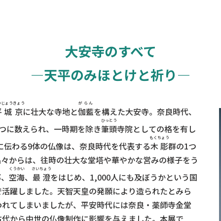
大安寺のすべて
―天平のみほとけと祈り―
いじょう
きょう
がらん
平城
京
に壮大な寺地と
伽藍
を構えた大安寺。奈良時代、
ひっとう
つに数えられ、一時期を除き
筆頭
寺院としての格を有し
もくちょう
寺に伝わる9体の仏像は、奈良時代を代表する
木彫
群の1つ
品々からは、往時の壮大な堂塔や華やかな営みの様子をう
な
くうかい
さいちょう
那
、
空海
、
最澄
をはじめ、1,000人にも及ぼうかという国
で活躍しました。天智天皇の発願により造られたとみら
われてしまいましたが、平安時代には奈良・薬師寺金堂
古代から中世の仏像制作に影響を与えました。本展で