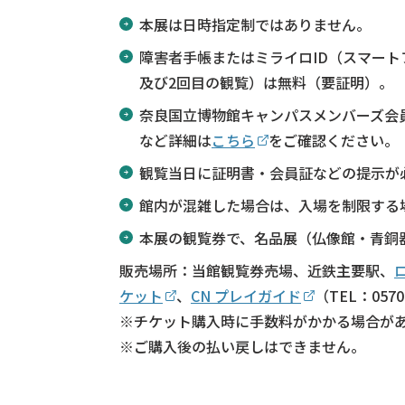
本展は日時指定制ではありません。
障害者手帳またはミライロID（スマー
及び2回目の観覧）は無料（要証明）。
奈良国立博物館キャンパスメンバーズ会員
など詳細は
こちら
をご確認ください。
観覧当日に証明書・会員証などの提示が
館内が混雑した場合は、入場を制限する
本展の観覧券で、名品展（仏像館・青銅
販売場所：当館観覧券売場、近鉄主要駅、
ケット
、
CN プレイガイド
（TEL：05
※チケット購入時に手数料がかかる場合が
※ご購入後の払い戻しはできません。