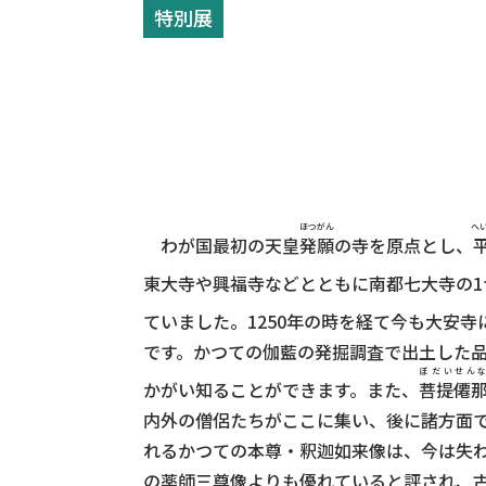
特別展
ほつがん
へ
わが国最初の天皇
発願
の寺を原点とし、
東大寺や興福寺などとともに南都七大寺の1
ていました。1250年の時を経て今も大安
です。かつての伽藍の発掘調査で出土した
ぼだいせん
かがい知ることができます。また、
菩提僊
内外の僧侶たちがここに集い、後に諸方面
れるかつての本尊・釈迦如来像は、今は失
の薬師三尊像よりも優れていると評され、