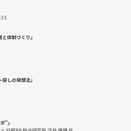
:15
得と体制づくり」
ト探しの発想法」
ボ”」
 × 日経BP 総合研究所 河井 保博 氏