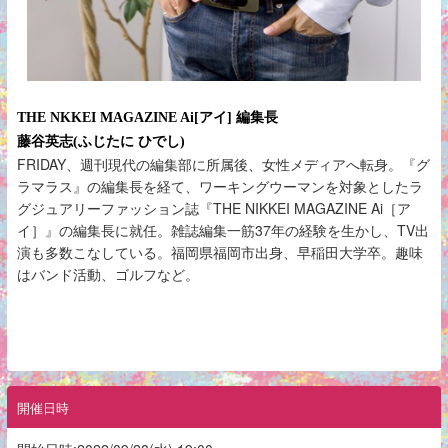
THE NKKEI MAGAZINE Ai[アイ] 編集長
藤谷英志(ふじたに ひでし)
FRIDAY
、週刊現代の編集部に所属後、女性メディアへ転身。『グ
ラマラス』の編集長を経て、ワーキングウーマンを対象としたラ
グジュアリーファッション誌『THE NIKKEI MAGAZINE
Ai
［ア
イ］』の編集長に就任。雑誌編集一筋
37
年の経験を生かし、
TV
出
演も多数こなしている。福岡県福岡市出身、早稲田大学卒。趣味
はバンド活動、ゴルフなど。
開催日時