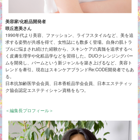
美容家/化粧品開発者
咲丘恵美さん
1990年代より美容、ファッション、ライフスタイルなど、美を追
求する姿勢が共感を得て、女性誌にも数多く登場。自身の肌トラ
ブルに悩まされ続けた経験から、スキンケアの真髄を追求するべ
く皮膚生理学や化粧品学などを習得した。DUOクレンジングバー
ムを開発し、バームという新ジャンルを築き上げるなど、美容ト
レンドを牽引。現在はスキンケアブランドRe:CODE開発者でもあ
る。
日本抗加齢医学会会員、日本香粧品学会会員、日本エステティッ
ク協会認定エステティシャン資格をもつ。
＜編集長プロフィール＞