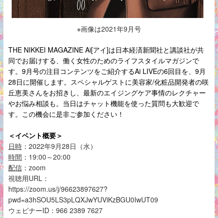
※画像は2021年9月号
THE NIKKEI MAGAZINE Ai[アイ]は日本経済新聞社と講談社が共
同でお届けする、働く女性のためのライフスタイルマガジンで
す。9月号の注目コンテンツをご紹介するAi LIVEの6回目を、9月
28日に開催します。スペシャルゲストに美容家/化粧品開発者の咲
丘恵美さんをお招きし、最新のエイジングケア事情のレクチャー
やお悩み相談も。当日はチャット機能を使った質問も大歓迎で
す。この機会に是非ご参加ください！
＜イベント概要＞
日時
：2022年9月28日（水）
時間
：19:00～20:00
配信
：zoom
視聴用URL：
https://zoom.us/j/96623897627?
pwd=a3hSOU5LS3pLQXJwYUViKzBGU0IwUT09
ウェビナーID：966 2389 7627