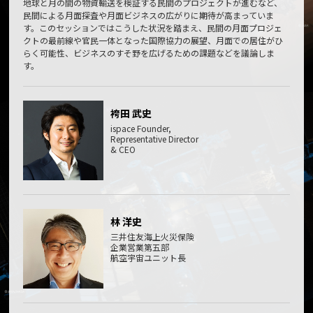
地球と月の間の物資輸送を検証する民間のプロジェクトが進むなど、
民間による月面探査や月面ビジネスの広がりに期待が高まっていま
す。このセッションではこうした状況を踏まえ、民間の月面プロジェ
クトの最前線や官民一体となった国際協力の展望、月面での居住がひ
らく可能性、ビジネスのすそ野を広げるための課題などを議論しま
す。
袴田 武史
ispace Founder,
Representative Director
& CEO
林 洋史
三井住友海上火災保険
企業営業第五部
航空宇宙ユニット長