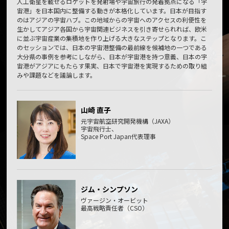
人工衛星を載せるロケットを発射場や宇宙旅行の発着拠点になる「宇
宙港」を日本国内に整備する動きが本格化しています。日本が目指す
のはアジアの宇宙ハブ。この地域からの宇宙へのアクセスの利便性を
生かしてアジア各国から宇宙関連ビジネスを引き寄せられれば、欧米
に並ぶ宇宙産業の集積地を作り上げる大きなステップとなります。こ
のセッションでは、日本の宇宙港整備の最前線を候補地の一つである
大分県の事例を参考にしながら、日本が宇宙港を持つ意義、日本の宇
宙港がアジアにもたらす果実、日本で宇宙港を実現するための取り組
みや課題などを議論します。
山崎 直子
元宇宙航空研究開発機構（JAXA）
宇宙飛行士、
Space Port Japan代表理事
ジム・シンプソン
ヴァージン・オービット
最高戦略責任者（CSO）