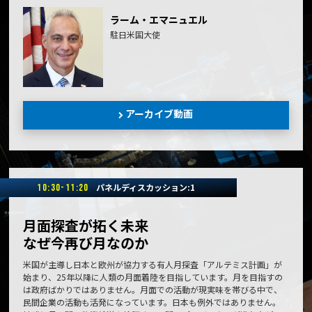
ラーム・エマニュエル
駐日米国大使
アーカイブ動画
パネルディスカッション:1
10:30-11:20
月面探査が拓く未来
なぜ今再び月なのか
米国が主導し日本と欧州が協力する有人月探査「アルテミス計画」が
始まり、25年以降に人類の月面着陸を目指しています。月を目指すの
は政府ばかりではありません。月面での活動が現実味を帯びる中で、
民間企業の活動も活発になっています。日本も例外ではありません。