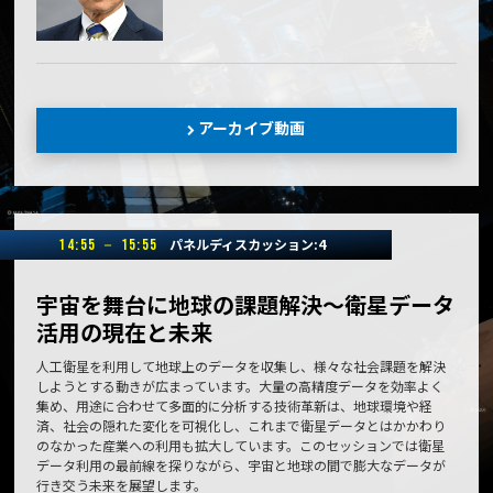
アーカイブ動画
パネルディスカッション:4
14:55 － 15:55
宇宙を舞台に地球の課題解決～衛星データ
活用の現在と未来
人工衛星を利用して地球上のデータを収集し、様々な社会課題を解決
しようとする動きが広まっています。大量の高精度データを効率よく
集め、用途に合わせて多面的に分析する技術革新は、地球環境や経
済、社会の隠れた変化を可視化し、これまで衛星データとはかかわり
のなかった産業への利用も拡大しています。このセッションでは衛星
データ利用の最前線を探りながら、宇宙と地球の間で膨大なデータが
行き交う未来を展望します。