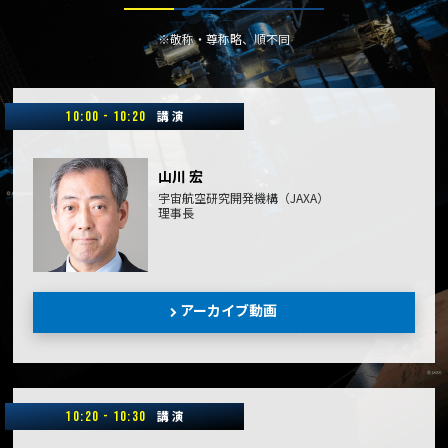
※敬称・尊称略、順不同
講 演
10:00 - 10:20
山川 宏
宇宙航空研究開発機構（JAXA）
理事長
アーカイブ動画
講 演
10:20 - 10:30