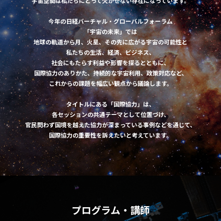
宇宙空間は私たちにとって欠かせない存在になっています。
今年の日経バーチャル・グローバルフォーラム
「宇宙の未来」では
地球の軌道から月、火星、その先に広がる宇宙の可能性と
私たちの生活、経済、ビジネス、
社会にもたらす利益や影響を探るとともに、
国際協力のありかた、持続的な宇宙利用、政策対応など、
これからの課題を幅広い観点から議論します。
タイトルにある「国際協力」は、
各セッションの共通テーマとして位置づけ、
官民問わず国境を越えた協力が深まっている事例などを通じて、
国際協力の重要性を訴えたいと考えています。
プログラム・講師