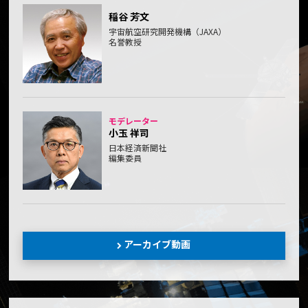
稲谷 芳文
宇宙航空研究開発機構（JAXA）
名誉教授
モデレーター
小玉 祥司
日本経済新聞社
編集委員
アーカイブ動画