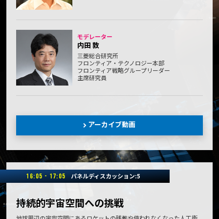
モデレーター
内田 敦
三菱総合研究所
フロンティア・テクノロジー本部
フロンティア戦略グループリーダー
主席研究員
アーカイブ動画
パネルディスカッション:5
16:05 - 17:05
持続的宇宙空間への挑戦
地球周辺の宇宙空間にあるロケットの残骸や使われなくなった人工衛