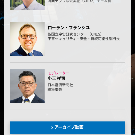
商業デブリ除去実証（CRD2）チーム長
ローラン・フランシユ
仏国立宇宙研究センター（CNES）
宇宙セキュリティ・安全・持続可能性部門長
モデレーター
小玉 祥司
日本経済新聞社
編集委員
アーカイブ動画