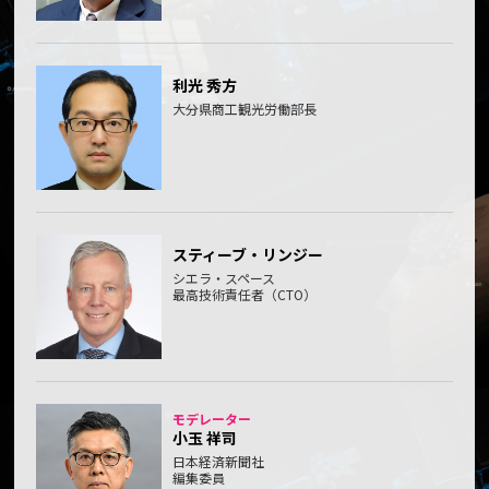
利光 秀方
大分県商工観光労働部長
スティーブ・リンジー
シエラ・スペース
最高技術責任者（CTO）
モデレーター
小玉 祥司
日本経済新聞社
編集委員