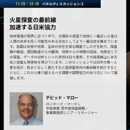
パネルディスカッション:2
11:25 - 12:15
火星探査の最前線
加速する日米協力
地球環境が限界に近づく中で、太陽系の惑星で地球に一番近い火星は
人類の未来を拓く可能性のある存在としてより一層注目を集めていま
す。各国は気候や地質、生命の存在を探る調査でしのぎを削り、探査
機の輸送、周回軌道からの観測、地表からの物質の回収、地表近くで
の探査、データの分析といった技術は日々進歩。その延長線上にある
有人探査も現実味を帯びています。このセッションでは日米の第一人
者を招き、目まぐるしく進化する火星探査技術の最前線を紹介すると
ともに、これから乗り越えるべき課題や国際協力のあり方について議
論します。
デビッド・マロー
ロッキード・マーチン
宇宙事業 深宇宙探査戦略・
事業開発部シニア・マネージャー