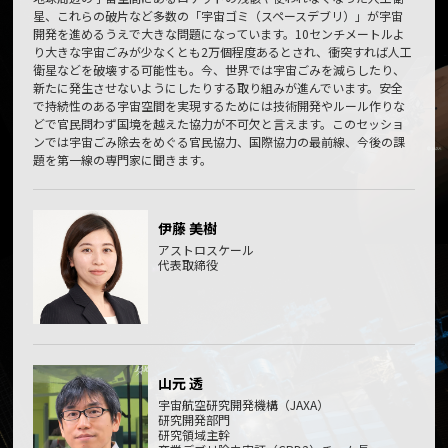
星、これらの破片など多数の「宇宙ゴミ（スペースデブリ）」が宇宙
開発を進めるうえで大きな問題になっています。10センチメートルよ
り大きな宇宙ごみが少なくとも2万個程度あるとされ、衝突すれば人工
衛星などを破壊する可能性も。今、世界では宇宙ごみを減らしたり、
新たに発生させないようにしたりする取り組みが進んでいます。安全
で持続性のある宇宙空間を実現するためには技術開発やルール作りな
どで官民問わず国境を越えた協力が不可欠と言えます。このセッショ
ンでは宇宙ごみ除去をめぐる官民協力、国際協力の最前線、今後の課
題を第一線の専門家に聞きます。
伊藤 美樹
アストロスケール
代表取締役
山元 透
宇宙航空研究開発機構（JAXA）
研究開発部門
研究領域主幹