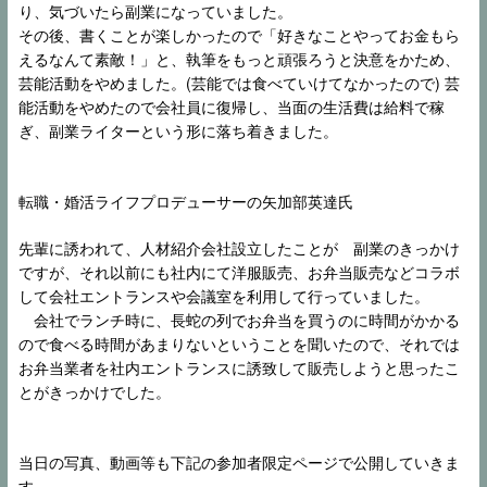
り、気づいたら副業になっていました。
その後、書くことが楽しかったので「好きなことやってお金もら
えるなんて素敵！」と、執筆をもっと頑張ろうと決意をかため、
芸能活動をやめました。(芸能では食べていけてなかったので) 芸
能活動をやめたので会社員に復帰し、当面の生活費は給料で稼
ぎ、副業ライターという形に落ち着きました。
転職・婚活ライフプロデューサーの矢加部英達氏
先輩に誘われて、人材紹介会社設立したことが 副業のきっかけ
ですが、それ以前にも社内にて洋服販売、お弁当販売などコラボ
して会社エントランスや会議室を利用して行っていました。
会社でランチ時に、長蛇の列でお弁当を買うのに時間がかかる
ので食べる時間があまりないということを聞いたので、それでは
お弁当業者を社内エントランスに誘致して販売しようと思ったこ
とがきっかけでした。
当日の写真、動画等も下記の参加者限定ページで公開していきま
す。