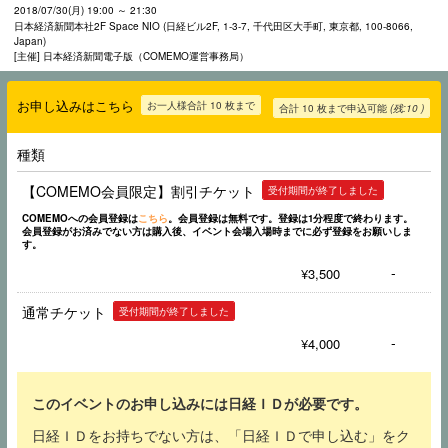
2018/07/30(月) 19:00 ～ 21:30
日本経済新聞本社2F Space NIO (日経ビル2F, 1-3-7, 千代田区大手町, 東京都, 100-8066,
Japan)
[主催] 日本経済新聞電子版（COMEMO運営事務局）
お申し込みはこちら
お一人様合計 10 枚まで
合計
10
枚まで申込可能
(残:10 )
種類
【COMEMO会員限定】割引チケット
受付期間が終了しました
COMEMOへの会員登録は
こちら
。
会員登録は無料です。登録は1分程度で終わります。
会員登録がお済みでない方は購入後、イベント会場入場時までに必ず登録をお願いしま
す。
-
¥3,500
通常チケット
受付期間が終了しました
-
¥4,000
このイベントのお申し込みには日経ＩＤが必要です。
日経ＩＤをお持ちでない方は、「日経ＩＤで申し込む」をク