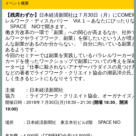
イベント概要
【残席わずか】
日本経済新聞社は７月30日（月）にCOMEMO Bus
レルワーク・ディスカバリー　Vol.１～あなたにぴったり
　SPACE　NIOで開きます。
働き方改革の一環で「副業」への関心が高まるなか、社外
ルワークやライフワーク、副業）を探したいという人が増
んな副業があるのか分からない」「自分に向いている副業
あるようです。
今回のセミナーでは副業を実践しているパラレルワーカー
カードを使ったワークショップで副業についての考えを深
ーターは『仕事に殺されないアナザーパラダイスの見つけ
などの著者でライフワーク・クリエイト協会の潮凪洋介氏。
しく生きるヒントにもなりそうです。
主催　　：日本経済新聞社
協力　　
：ライフワーク・クリエイト協会、オーガナイズ／Yosuke
開催日時：2018年７月30日(月)18:30～21:30
(開場 18:30、開演
19:00)
場所 ：日本経済新聞社 東京本社ビル2階 SPACE NIO
参加費 ：4,000円（COMEMO会員は3,500円）