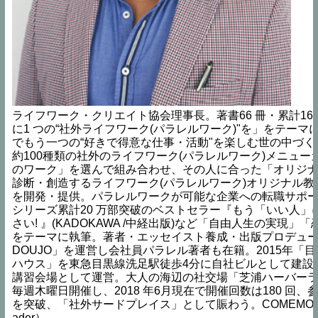
ライフワーク・クリエイト協会理事長。著書66 冊・累計165
に1 つの“社外ライフワーク(パラレルワーク)"を」をテーマ
でもう一つの“好きで得意な仕事・活動"を楽しむ世の中づ
約100種類の社外のライフワーク(パラレルワーク)メニュー
のワーク」を選んで組み合わせ、その人に合った「オリジナ
診断・創造するライフワーク(パラレルワーク)オリジナル教育シ
を開発・提供。パラレルワークが可能な企業への転職サポ
シリーズ累計20 万部突破のベストセラー『もう「いい人」
さい! 』(KADOKAWA /中経出版)など「自由人生の実現」
をテーマに執筆。著者・エッセイスト養成・出版プロデュース学
DOUJO」を運営し会社員パラレル著者も在籍。2015年「
ハウス」を東急目黒線洗足駅徒歩4分に自社ビルとして建設
講習会場として運営。大人の海辺の社交場「芝浦ハーバー
毎週木曜日開催し、2018 年6月現在で開催回数は180 回、参加
を突破、「社外サードプレイス」として賑わう。
COMEMO
ader
）