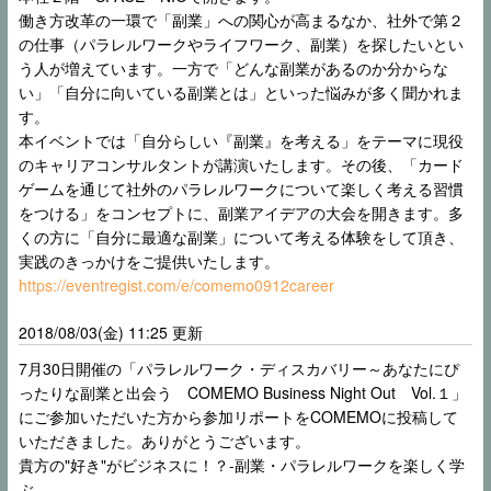
働き方改革の一環で「副業」への関心が高まるなか、社外で第２
の仕事（パラレルワークやライフワーク、副業）を探したいとい
う人が増えています。一方で「どんな副業があるのか分からな
い」「自分に向いている副業とは」といった悩みが多く聞かれま
す。
本イベントでは「自分らしい『副業』を考える」をテーマに現役
のキャリアコンサルタントが講演いたします。その後、「カード
ゲームを通じて社外のパラレルワークについて楽しく考える習慣
をつける」をコンセプトに、副業アイデアの大会を開きます。多
くの方に「自分に最適な副業」について考える体験をして頂き、
実践のきっかけをご提供いたします。
https://eventregist.com/e/comemo0912career
2018/08/03(金) 11:25 更新
7月30日開催の「パラレルワーク・ディスカバリー～あなたにぴ
ったりな副業と出会う COMEMO Business Night Out Vol.１」
にご参加いただいた方から参加リポートをCOMEMOに投稿して
いただきました。ありがとうございます。
貴方の"好き"がビジネスに！？-副業・パラレルワークを楽しく学
ぶ