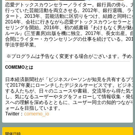
恋愛デトックスカウンセラー／ライター。銀行員の傍ら、
行っていた芸能活動を両立させる。2012年、銀行退職、ラ
タート。2013年、芸能活動に区切りをつけ、結婚と同時に
2014年、会社に行きながら恋愛デトックスカウンセラーと
セリングを開始。2016年、初の紙書籍『わけもなく男が魅
ルール』(三笠書房)出版を機に独立。2017年、長女出産。
合間にライター・カウンセリングの仕事を続けている。201
学法学部卒業。
※プログラムは予告なく変更する場合がございます。予め
COMEMOとは
日本経済新聞社が「ビジネスパーソンが知見を共有するプ
て2017年夏にローンチしたデジタルサービスです。ビジネ
する人たちが、日々のニュースや書籍、交流等から得た気
し、気になるユーザーやタグをフォローして情報収集・発
スへの理解を深めるとともに、ユーザー同士の知的つなが
ォームを目指しています。
Twitter：
comemo_io
開催日時