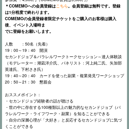
＊
COMEMOへの会員登録は
こちら
。
会員登録は無料です。登録
は1分程度で終わります。
COMEMOの会員登録者限定チケットをご購入のお客様は購入
後、イベント入
場時ま
でに登録をお願いします。
人数 ：50名（先着）
19：00～19：40 開演
セカンドジョブ＆パラレルワークトークセッション～達人体験談
（モデレーター：潮凪洋介氏、パネリスト：河上純二氏、矢加部
英達氏、下村さき氏）
19：40～20：40 カードを使った副業・複業発見ワークショップ
20：50～21：30 懇親会
おススメポイント：
・セカンドジョブ経験者の話が聴ける
・世の中に存在する100種類以上の魅力的なセカンドジョブ（パ
ラレルワーク・ライフワーク・副業）を知ることができる
・自分の深層心理が「大好き」と反応するセカンドジョブに気づ
くことができる