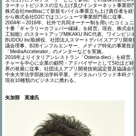
ターネットビジネスの立ち上げ及びインターネット事業部
株式会社medibaにて新規モバイル事業立ち上げ責任者を経て
から株式会社D2Cではコンシューマ事業部門長に従事。
2004年～2016年、社外で共同オーナー制を用いたコミュ
十番「ギャラリーカフェバー縁縁」を経営。現在、株式会社D
工知能）のスタートアップMIKAKU INC代表、ワインビジ
BUDOU Inc取締役、社団法人スマートデバイスアプリ開
議会理事、B2Bインフルエンサー、メディア特化の事業投
「MediaAccelerator」のメンターなどを実施。
2016年よりイタリアンレストラン「Osteria dieci」を
チャーを中心に企業の顧問・アドバイザーとして5社ほど経営
界の発展に従事。社団法人アプリ開発技術認定普及協議会
中央大学法学部政治学科卒業。デジタルハリウッド本科ク
現在10種類のビジネスに携わる。
矢加部　英達氏