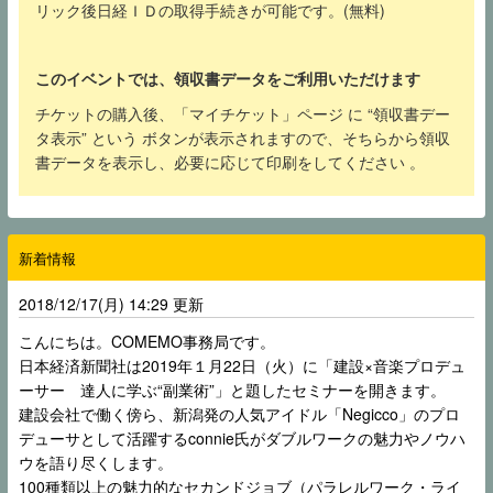
リック後日経ＩＤの取得手続きが可能です。(無料)
このイベントでは、領収書データをご利用いただけます
チケットの購入後、「マイチケット」ページ に “領収書デー
タ表示” という ボタンが表示されますので、そちらから領収
書データを表示し、必要に応じて印刷をしてください 。
新着情報
2018/12/17(月) 14:29 更新
こんにちは。COMEMO事務局です。
日本経済新聞社は2019年１月22日（火）に「建設×音楽プロデュ
ーサー 達人に学ぶ“副業術”」と題したセミナーを開きます。
建設会社で働く傍ら、新潟発の人気アイドル「Negicco」のプロ
デューサとして活躍するconnie氏がダブルワークの魅力やノウハ
ウを語り尽くします。
100種類以上の魅力的なセカンドジョブ（パラレルワーク・ライ