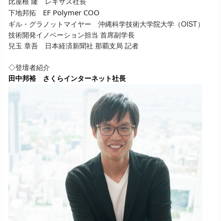
比屋根 隆 レキサス社長
下地邦拓
EF Polymer COO
ギル・グラノットマイヤー 沖縄科学技術大学院大学（OIST）
技術開発イノベーション担当 首席副学長
兒玉 章吾 日本経済新聞社 那覇支局 記者
◇登壇者紹介
田中邦裕 さくらインターネット社長