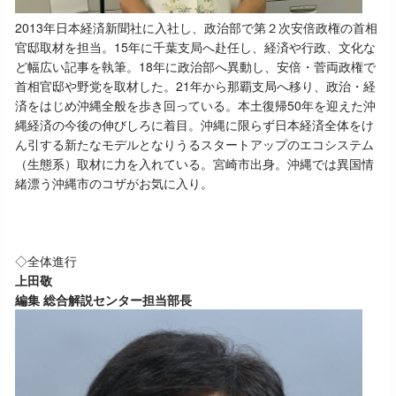
2013
年日本経済新聞社に入社し、政治部で第２次安倍政権の首相
官邸取材を担当。
15
年に千葉支局へ赴任し、経済や行政、文化な
ど幅広い記事を執筆。
18
年に政治部へ異動し、安倍・菅両政権で
首相官邸や野党を取材した。
21
年から那覇支局へ移り、政治・経
済をはじめ沖縄全般を歩き回っている。本土復帰
50
年を迎えた沖
縄経済の今後の伸びしろに着目。沖縄に限らず日本経済全体をけ
ん引する新たなモデルとなりうるスタートアップのエコシステム
（生態系）取材に力を入れている。宮崎市出身。沖縄では異国情
緒漂う沖縄市のコザがお気に入り。
◇全体進行
上田敬
編集 総合解説センター担当部長