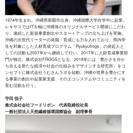
1974年生まれ、沖縄県那覇市出身。沖縄国際大学在学中に起業。
レキサスではITを軸に沖縄発のオリジナルサービス開発にこだわ
り、連続した新規事業創出やスタートアップの立ち上げを実施。
沖縄の次世代リーダーの発掘・育成にも力を入れており、県内学
生を対象にした人材育成プログラム「Ryukyufrogs」の発起人と
しての活動も2007年から継続して行い、2017年に人財育成事業部
門が独立、株式会社FROGSとなる。2018年には「豊かさを分か
ち合える新たな経済や社会の仕組みをデザインする研究所」をコ
ンセプトに株式会社うむさんラボを始動。沖縄や世界を豊かにす
る事業の創出や起業家支援、そのエコシステムやコミュニティを
育む活動を行う。
宇田 悦子
株式会社会社フードリボン 代表取締役社長
一般社団法人天然繊維循環国際協会 副理事長