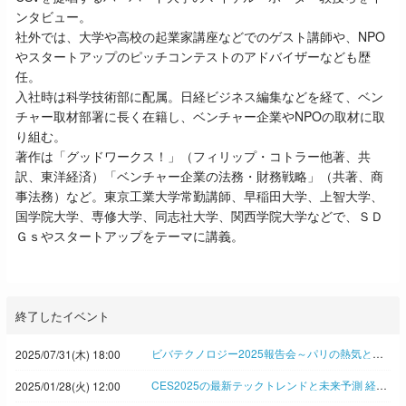
ンタビュー。
社外では、大学や高校の起業家講座などでのゲスト講師や、NPO
やスタートアップのピッチコンテストのアドバイザーなども歴
任。
入社時は科学技術部に配属。日経ビジネス編集などを経て、ベン
チャー取材部署に長く在籍し、ベンチャー企業やNPOの取材に取
り組む。
著作は「グッドワークス！」（フィリップ・コトラー他著、共
訳、東洋経済）「ベンチャー企業の法務・財務戦略」（共著、商
事法務）など。東京工業大学常勤講師、早稲田大学、上智大学、
国学院大学、専修大学、同志社大学、関西学院大学などで、ＳＤ
Ｇｓやスタートアップをテーマに講義。
終了したイベント
ビバテクノロジー2025報告会～パリの熱気と学びを東京で 日経イノベーション・ミートアップ
2025/07/31(木) 18:00
CES2025の最新テックトレンドと未来予測 経験豊富な企業内イノベーターとジャーナリストが徹底解説！◆日経イノベーション・ミートアップ
2025/01/28(火) 12:00