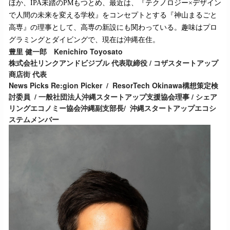
ほか、IPA未踏のPMもつとめ、最近は、『テクノロジー×デザイン
で人間の未来を変える学校』をコンセプトとする『神山まるごと
高専』の理事として、高専の新設にも関わっている。趣味はプロ
グラミングとダイビングで、現在は沖縄在住。
豊里 健一郎 Kenichiro Toyosato
株式会社リンクアンドビジブル 代表取締役 / コザスタートアップ
商店街 代表
News Picks Re:gion Picker / ResorTech Okinawa構想策定検
討委員 / 一般社団法人沖縄スタートアップ支援協会理事 / シェア
リングエコノミー協会沖縄副支部長/ 沖縄スタートアップエコシ
ステムメンバー