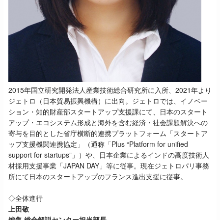
2015年国立研究開発法人産業技術総合研究所に入所、2021年より
ジェトロ（日本貿易振興機構）に出向。ジェトロでは、イノベー
ション・知的財産部スタートアップ支援課にて、日本のスタート
アップ・エコシステム形成と海外を含む経済・社会課題解決への
寄与を目的とした省庁横断的連携プラットフォーム「スタートア
ップ支援機関連携協定」（通称「Plus “Platform for unified
support for startups”」）や、日本企業によるインドの高度技術人
材採用支援事業「JAPAN DAY」等に従事。現在ジェトロパリ事務
所にて日本のスタートアップのフランス進出支援に従事。
◇全体進行
上田敬
編集 総合解説センター担当部長