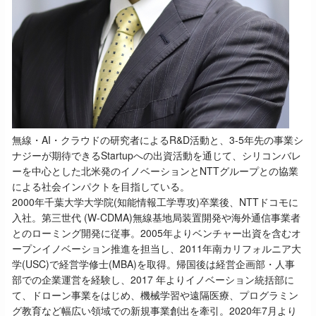
無線・AI・クラウドの研究者によるR&D活動と、3-5年先の事業シ
ナジーが期待できるStartupへの出資活動を通じて、シリコンバレ
ーを中心とした北米発のイノベーションとNTTグループとの協業
による社会インパクトを目指している。
2000年千葉大学大学院(知能情報工学専攻)卒業後、NTTドコモに
入社。第三世代 (W-CDMA)無線基地局装置開発や海外通信事業者
とのローミング開発に従事。2005年よりベンチャー出資を含むオ
ープンイノベーション推進を担当し、2011年南カリフォルニア大
学(USC)で経営学修士(MBA)を取得。帰国後は経営企画部・人事
部での企業運営を経験し、2017 年よりイノベーション統括部に
て、ドローン事業をはじめ、機械学習や遠隔医療、プログラミン
グ教育など幅広い領域での新規事業創出を牽引。2020年7月より