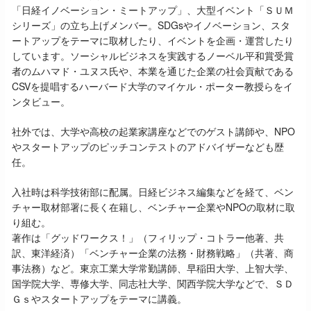
「日経イノベーション・ミートアップ」、大型イベント「ＳＵＭ
シリーズ」の立ち上げメンバー。SDGsやイノベーション、スタ
ートアップをテーマに取材したり、イベントを企画・運営したり
しています。ソーシャルビジネスを実践するノーベル平和賞受賞
者のムハマド・ユヌス氏や、本業を通じた企業の社会貢献である
CSVを提唱するハーバード大学のマイケル・ポーター教授らをイ
ンタビュー。
社外では、大学や高校の起業家講座などでのゲスト講師や、NPO
やスタートアップのピッチコンテストのアドバイザーなども歴
任。
入社時は科学技術部に配属。日経ビジネス編集などを経て、ベン
チャー取材部署に長く在籍し、ベンチャー企業やNPOの取材に取
り組む。
著作は「グッドワークス！」（フィリップ・コトラー他著、共
訳、東洋経済）「ベンチャー企業の法務・財務戦略」（共著、商
事法務）など。東京工業大学常勤講師、早稲田大学、上智大学、
国学院大学、専修大学、同志社大学、関西学院大学などで、ＳＤ
Ｇｓやスタートアップをテーマに講義。