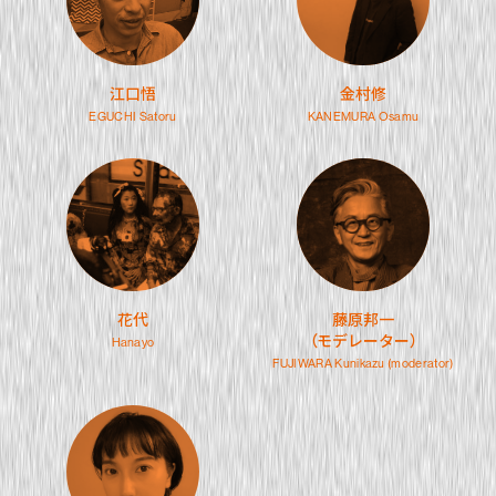
江口悟
金村修
EGUCHI Satoru
KANEMURA Osamu
花代
藤原邦一
（モデレーター）
Hanayo
FUJIWARA Kunikazu
(moderator)