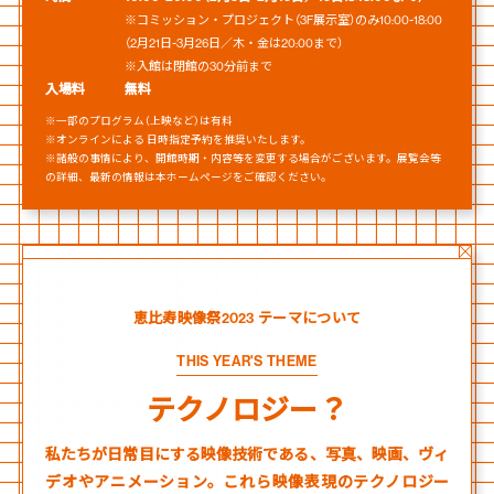
※コミッション・プロジェクト（3F展示室）のみ10:00~18:00
（2月21日~3月26日／木・金は20:00まで）
※入館は閉館の30分前まで
入場料
無料
※一部のプログラム（上映など）は有料
※オンラインによる 日時指定予約を推奨いたします。
※諸般の事情により、開館時期・内容等を変更する場合がございます。展覧会等
の詳細、最新の情報は本ホームページをご確認ください。
恵比寿映像祭2023 テーマについて
THIS YEAR'S THEME
テクノロジー？
私たちが日常目にする映像技術である、写真、映画、ヴィ
デオやアニメーション。これら映像表現のテクノロジー