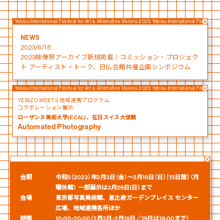
Yebisu International Festival for Art & Alternative Visions 2023 Yebisu International Festival f
NEWS
2023/6/18
2023映像祭アーカイブ新規掲載｜コミッション・プロジェク
ト アーティスト・トーク、日仏会館共催企画シンポジウム
Yebisu International Festival for Art & Alternative Visions 2023 Yebisu International Festival f
YEBIZO MEETS 地域連携プログラム
コラボレーション展示
ローザンヌ美術大学(ECAL)、在日スイス大使館
Automated Photography
会期
令和5（2023）年2月3日（金）～2月19日（日）［15日間］〈月
曜休館〉 一部展示は3月26日(日）まで
会場
東京都写真美術館、恵比寿ガーデンプレイス センター
広場、地域連携各所ほか
時間
10:00~20:00（2月3日~2月19日／19日は18:00まで）