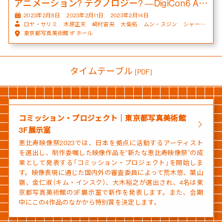
アニメーション? テクノロジー? ―DigiCon6 ASIA
2023年2月8日
2023年2月11日
2023年2月14日
ロヤ・サリミ
木原正天
﨑村宙央
大柴拓
ムン・スジン
シャー・フェイ
東京都写真美術館 1F ホール
タイムテーブル
[PDF]
コミッション・プロジェクト｜東京都写真美術館
3F展示室
恵比寿映像祭2023では、日本を拠点に活動するアーティスト
を選出し、制作委嘱した映像作品を“新たな恵比寿映像祭”の成
果として発表する「コミッション・プロジェクト」を開始しま
す。映像表現に通じた国内外の審査委員によって荒木悠、葉山
嶺、金仁淑（キム・インスク）、大木裕之が選出され、4名は東
京都写真美術館の3F展示室で新作を発表します。また、会期
中にこの4作品のなかから特別賞を決定します。