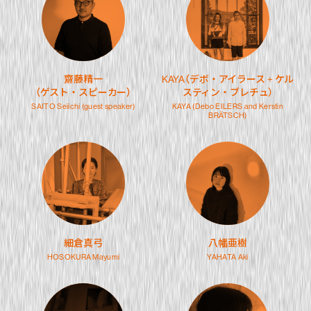
齋藤精一
KAYA（デボ・アイラース + ケル
（ゲスト・スピーカー）
スティン・ブレチュ）
SAITO Seiichi
(guest speaker)
KAYA (Debo EILERS and Kerstin
BRÄTSCH)
細倉真弓
八幡亜樹
HOSOKURA Mayumi
YAHATA Aki