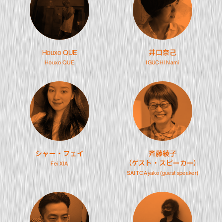
Houxo QUE
井口奈己
Houxo QUE
IGUCHI Nami
シャー・フェイ
斉藤綾子
（ゲスト・スピーカー）
Fei XIA
SAITOAyako
(guest speaker)