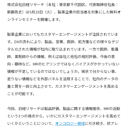
株式会社日経リサーチ（本社：東京都千代田区、代表取締役社長：
新藤政史）は5月23日（火）、製薬企業の担当者を対象にした無料オ
ンラインセミナーを開催します。
製薬企業においてもカスタマーエンゲージメントが注目されていま
す。DXの流れにより、製品、営業、医師、処方箋などの様々なデジ
タル化された情報が社内に取り込まれています。一方で医師、看護
師、薬剤師からの情報、例えば自社と他社の相対評価、今後の意
向・期待など、MRのヒアリングではなくバイアスがかかっていない
情報が不足しているのではないでしょうか。現状で分からない事、
足りない情報などを外部パネルを活用することで、社内のデータの
量と質を一段と向上させて、カスタマーエンゲージメントを高める
ことが可能です。
今回、日経リサーチは製品評価、製品に関する情報提供、MRの活動
という3つの視点から、いかにカスタマーエンゲージメントを高めて
いくかということについて、
オンコロジー領域
に引き続き、抗アレ