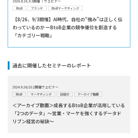
2026.8.26,9.3開催 │ウェビナー
BtoB
ブランド
BtoBマーケティング
【8/26、9/3開催】AI時代、自社の“強み”は正しく伝
わっているのか ーBtoB企業の競争優位を創造する
「カテゴリー戦略」
過去に開催したセミナーのレポート
2024.9.26/10.2開催ウェビナー
BtoB
マーケティング
日経ID
アーカイブ動画
＜アーカイブ動画＞成長するBtoB企業が活用している
「2つのデータ」～営業・マーケを強くするデータド
リブン経営の秘訣～