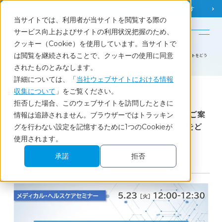
調査相談
お問い合わせ
課題から
お役立ち情報を探す
当サイトでは、利用者が当サイトを閲覧する際の
English
サービス向上およびサイトの利用状況把握のため、
クッキー（Cookie）を使用しています。当サイトで
ホーム
調査・データ分析を学べるセミナー
は閲覧を継続されることで、クッキーの使用に同意
【受付終了】5/23開催 「ヘルスケアセミナー」のご案内～変わる製薬業界、ドクターエンゲージメントをどう
進化させるか 第2弾
されたものとみなします。
詳細については、「
当社ウェブサイトにおける情報
収集について
」をご覧ください。
Seminar
拒否した場合、このウェブサイトを訪問したときに
【受付終了】5/23開催 「ヘルスケアセミナー」のご案
情報は追跡されません。ブラウザーではトラッキン
内～変わる製薬業界、ドクターエンゲージメントをど
グを行わない設定を記憶するために1つのCookieが
う進化させるか 第2弾
使用されます。
承諾
拒否
2023.5.23 開催│ ウェビナー
メディカル・ヘルスケア