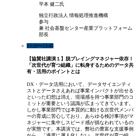
平本 健二氏
独立行政法人 情報処理推進機構
参与
兼 社会基盤センター産業プラットフォーム
部長
13:20〜13:40
【協賛社講演１】脱プレイングマネジャー依存！
「次世代が育つ組織」に転身するためのデータ共
有・活用のポイントとは
DX・データ活用において、データサイエンティ
ストとデータさえあれば事業インパクトが出せる
といった幻想は消え、現場感を持つ事業部門のコ
ミットが重要という認識が広まってきています。
しかし事業部門では本質的に動ける次世代メンバ
ーの育成に苦心しており、あらゆる検討事項がマ
ネジャーに集中しスピード感が損なわれているの
が実態です。本講演では、弊社の豊富な支援事例
から、「過度に属人化しない、次世代が育つ組