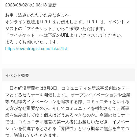
2023/08/02(水) 08:18 更新
お申し込みいただいたみなさまへ
オンライン視聴用ＵＲＬをお伝えします。ＵＲＬは、
イベントレ
ジストの「マイチケット」からご確認いただけます。
「マイチケット」へは下記のURLよりアクセスしてください。
よろしくお願いいたします。
https://eventregist.com/ticket/list
イベント概要
日本経済新聞社は8月3日、コミュニティを新規事業創出をテー
マとするセミナーを開催します。 オープンイノベーションや企業
等の組織内イノベーションを追求する際、コミュニティという考
え方がなぜ重要なのか。そしてコミュニティを機能させて、新事
業を生み出してゆく個人はどうあるべきなのか。今回のセミナー
では、コミュニティ運営の第一人者にお越しいただき、イノベー
ションを促進するとされる「界隈性」という概念に焦点を当てつ
つ、議論していただきます。