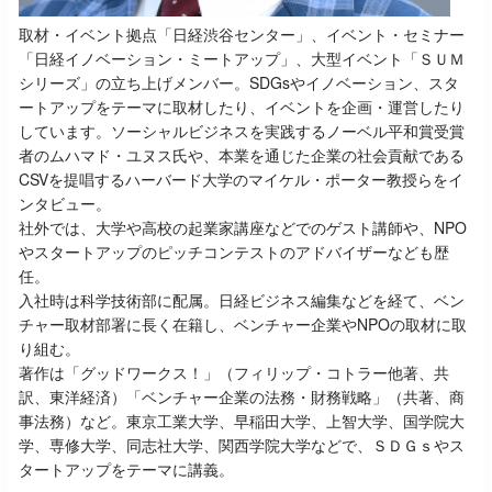
取材・イベント拠点「日経渋谷センター」、イベント・セミナー
「日経イノベーション・ミートアップ」、大型イベント「ＳＵＭ
シリーズ」の立ち上げメンバー。SDGsやイノベーション、スタ
ートアップをテーマに取材したり、イベントを企画・運営したり
しています。ソーシャルビジネスを実践するノーベル平和賞受賞
者のムハマド・ユヌス氏や、本業を通じた企業の社会貢献である
CSVを提唱するハーバード大学のマイケル・ポーター教授らをイ
ンタビュー。
社外では、大学や高校の起業家講座などでのゲスト講師や、NPO
やスタートアップのピッチコンテストのアドバイザーなども歴
任。
入社時は科学技術部に配属。日経ビジネス編集などを経て、ベン
チャー取材部署に長く在籍し、ベンチャー企業やNPOの取材に取
り組む。
著作は「グッドワークス！」（フィリップ・コトラー他著、共
訳、東洋経済）「ベンチャー企業の法務・財務戦略」（共著、商
事法務）など。東京工業大学、早稲田大学、上智大学、国学院大
学、専修大学、同志社大学、関西学院大学などで、ＳＤＧｓやス
タートアップをテーマに講義。