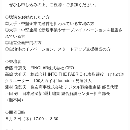
ぜひお申し込みの上、ご視聴・ご参加ください。
◇聴講をお勧めしたい方
◎大手・中堅企業で経営を担われている立場の方
◎大手・中堅企業で新規事業やオープンイノベーションを担当さ
れている方
◎経営企画部門の方
◎自治体のイノベーション、スタートアップ支援担当の方
◇登壇者
伊藤 千恵氏 FINOLAB株式会社 CEO
高嶋 大介氏 株式会社 INTO THE FABRIC 代表取締役 けもの道
クリエーター 100人カイギ founder / 見届け人
蓮村 俊彰氏 住友商事株式会社 デジタル戦略推進部 部長代理
上田 敬 日本経済新聞社 編集 総合解説センター担当部長
（順不同）
◇開催日時
８月３日（木）17:00～18:30