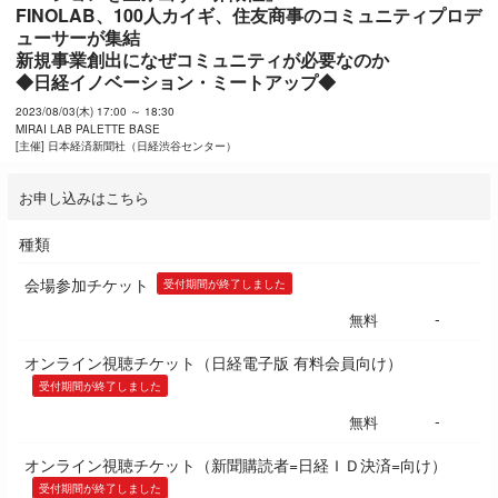
FINOLAB、100人カイギ、住友商事のコミュニティプロデ
ューサーが集結

新規事業創出になぜコミュニティが必要なのか

◆日経イノベーション・ミートアップ◆
2023/08/03(木) 17:00 ～ 18:30
MIRAI LAB PALETTE BASE
[主催] 日本経済新聞社（日経渋谷センター）
お申し込みはこちら
種類
会場参加チケット
受付期間が終了しました
-
無料
オンライン視聴チケット（日経電子版 有料会員向け）
受付期間が終了しました
-
無料
オンライン視聴チケット（新聞購読者=日経ＩＤ決済=向け）
受付期間が終了しました