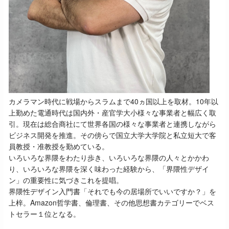
カメラマン時代に戦場からスラムまで40ヵ国以上を取材。10年以
上勤めた電通時代は国内外・産官学大小様々な事業者と幅広く取
引。現在は総合商社にて世界各国の様々な事業者と連携しながら
ビジネス開発を推進。その傍らで国立大学大学院と私立短大で客
員教授・准教授を勤めている。
いろいろな界隈をわたり歩き、いろいろな界隈の人々とかかわ
り、いろいろな界隈を深く味わった経験から、「界隈性デザイ
ン」の重要性に気づきこれを提唱。
界隈性デザイン入門書「それでも今の居場所でいいですか？」を
上梓。Amazon哲学書、倫理書、その他思想書カテゴリーでベス
トセラー１位となる。