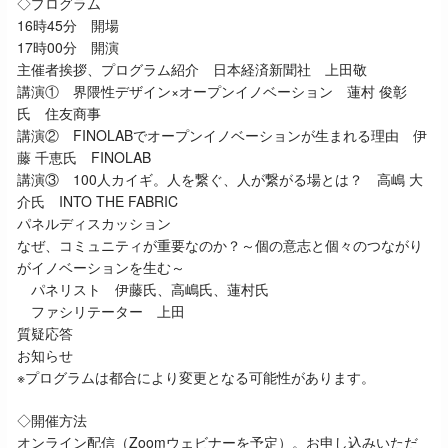
◇プログラム
16時45分 開場
17時00分 開演
主催者挨拶、プログラム紹介 日本経済新聞社 上田敬
講演① 界隈性デザイン×オープンイノベーション 蓮村 俊彰
氏 住友商事
講演② FINOLABでオープンイノベーションが生まれる理由 伊
藤 千恵氏 FINOLAB
講演③ 100人カイギ。人を繋ぐ、人が繋がる場とは？ 高嶋 大
介氏 INTO THE FABRIC
パネルディスカッション
なぜ、コミュニティが重要なのか？～個の意志と個々のつながり
がイノベーションを生む～
パネリスト 伊藤氏、高嶋氏、蓮村氏
ファシリテーター 上田
質疑応答
お知らせ
※プログラムは都合により変更となる可能性があります。
◇開催方法
オンライン配信（
Zoom
ウェビナーを予定）。お申し込みいただ