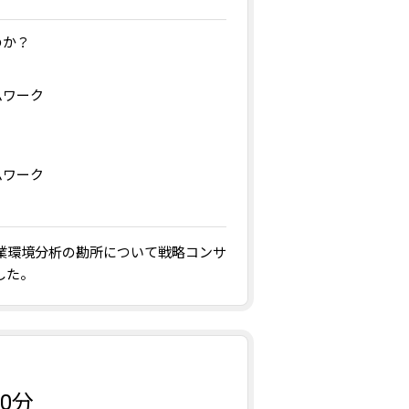
のか？
ムワーク
ムワーク
業環境分析の勘所について戦略コンサ
した。
00分