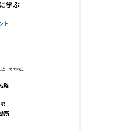
に学ぶ
ント
担当 関 伸恭氏
戦略
示唆
勘所