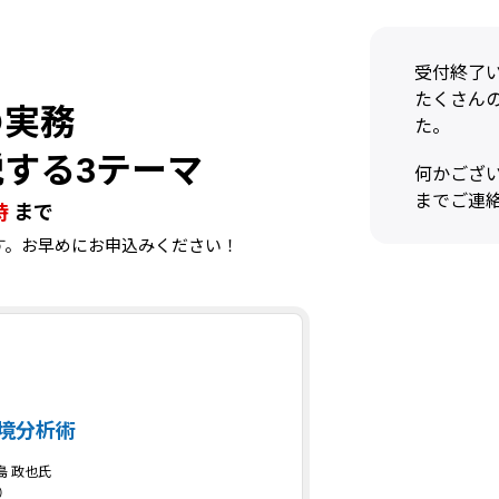
受付終了
たくさん
の実務
た。
説する
3テーマ
何かございまし
までご連
時
まで
けます。お早めにお申込みください！
境分析術
 政也氏
）