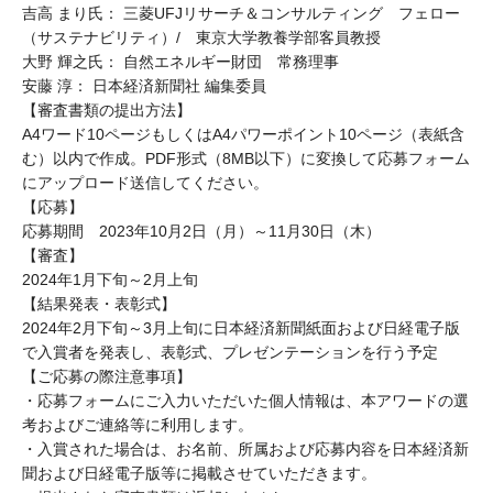
吉高 まり氏： 三菱UFJリサーチ＆コンサルティング フェロー
（サステナビリティ）/ 東京大学教養学部客員教授
大野 輝之氏： 自然エネルギー財団 常務理事
安藤 淳： 日本経済新聞社 編集委員
【審査書類の提出方法】
A4ワード10ページもしくはA4パワーポイント10ページ（表紙含
む）以内で作成。PDF形式（8MB以下）に変換して応募フォーム
にアップロード送信してください。
【応募】
応募期間 2023年10月2日（月）～11月30日（木）
【審査】
2024年1月下旬～2月上旬
【結果発表・表彰式】
2024年2月下旬～3月上旬に日本経済新聞紙面および日経電子版
で入賞者を発表し、表彰式、プレゼンテーションを行う予定
【ご応募の際注意事項】
・応募フォームにご入力いただいた個人情報は、本アワードの選
考およびご連絡等に利用します。
・入賞された場合は、お名前、所属および応募内容を日本経済新
聞および日経電子版等に掲載させていただきます。