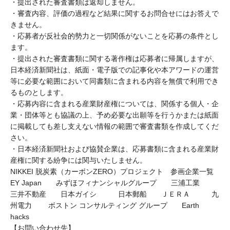
・提出された審査書類は返却しません。
・審査内容、評価の過程など結果に関するお問合せにはお答えで
きません。
・応募者が反社会的勢力と一切関係がないことを応募の条件とし
ます。
・提出された審査書類に関する著作権は応募者に帰属しますが、
日本経済新聞社は、紙面・電子版での記事化や本アワードの運営
等に必要な範囲において同書類に含まれる内容を無償で利用でき
るものとします。
・応募内容に含まれる産業財産権については、関係する個人・企
業・団体等とも協議の上、予め必要な出願等を行うかまたは紙面
に掲載しても差し支えない情報の範囲で審査書類を作成してくだ
さい。
・日本経済新聞社および協賛企業は、応募書類に含まれる産業財
産権に関する紛争には関与いたしません。
NIKKEI 脱炭素（カーボンZERO）プロジェクト 参画企業一覧
EY Japan みずほフィナンシャルグループ 三浦工業
三井不動産 日本ガイシ 日本郵船 ＪＥＲＡ 九
州電力 ボストン コンサルティング グループ Earth
hacks
【お問い合わせ先】