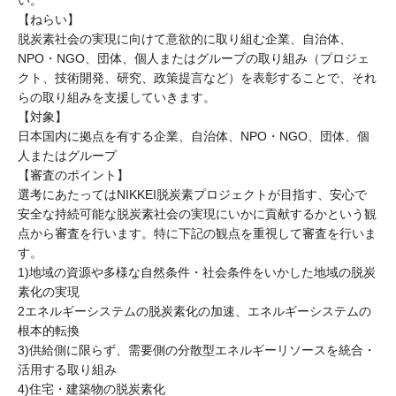
【ねらい】
脱炭素社会の実現に向けて意欲的に取り組む企業、自治体、
NPO・NGO、団体、個人またはグループの取り組み（プロジェ
クト、技術開発、研究、政策提言など）を表彰することで、それ
らの取り組みを支援していきます。
【対象】
日本国内に拠点を有する企業、自治体、NPO・NGO、団体、個
人またはグループ
【審査のポイント】
選考にあたってはNIKKEI脱炭素プロジェクトが目指す、安心で
安全な持続可能な脱炭素社会の実現にいかに貢献するかという観
点から審査を行います。特に下記の観点を重視して審査を行いま
す。
1)地域の資源や多様な自然条件・社会条件をいかした地域の脱炭
素化の実現
2エネルギーシステムの脱炭素化の加速、エネルギーシステムの
根本的転換
3)供給側に限らず、需要側の分散型エネルギーリソースを統合・
活用する取り組み
4)住宅・建築物の脱炭素化