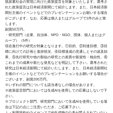
脱炭素社会の実現に向けた政策提言を対象といたします。選考さ
れた政策提言は日本経済新聞にて紹介します。また、日本経済新
聞社主催のイベントなどでのプレゼンテーションお願いする場合
がございます。なお、応募は個人またはグループで1件のみと致
します。
副賞50万円。
・研究部門（企業、自治体、NPO・NGO、団体、個人またはグ
ループ）（5件）
現在進行中の研究が対象となります。①目的、②到達目標、③目
標に向けての計画と進捗状況、④目標達成の見通しとその波及効
果、⑤先行研究や他の類似の研究との差異や新規性・独自性、⑥
これまでの成果や新たな発見などを明記して下さい。選考された
研究は日本経済新聞にて紹介いたします。また、日本経済新聞社
主催のイベントなどでのプレゼンテーションをお願いする場合が
ございます。副賞200万円。
※いずれの部門についても該当者なしの場合があります。
※政策提言部門においては生成AIを使用しての応募はしないで下
さい。
※プロジェクト部門、研究部門において生成AIを使用している場
合は下記の点にご注意いただき、ご応募下さい。
Ⅰ・利用規約やライセンスでAI生成物の公表が禁止されていない