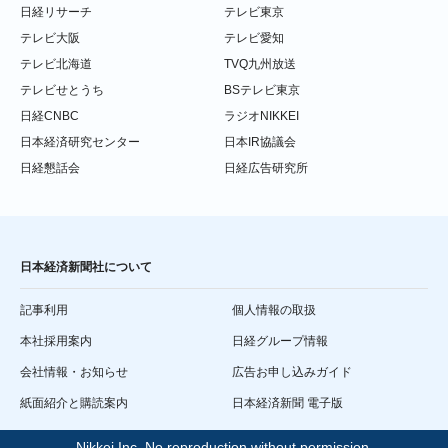
日経リサーチ
テレビ東京
テレビ大阪
テレビ愛知
テレビ北海道
TVQ九州放送
テレビせとうち
BSテレビ東京
日経CNBC
ラジオNIKKEI
日本経済研究センター
日本IR協議会
日経懇話会
日経広告研究所
日本経済新聞社について
記事利用
個人情報の取扱
本社採用案内
日経グループ情報
会社情報・お知らせ
広告お申し込みガイド
紙面紹介と購読案内
日本経済新聞 電子版
Nikkei Inc. No reproduction without permission.