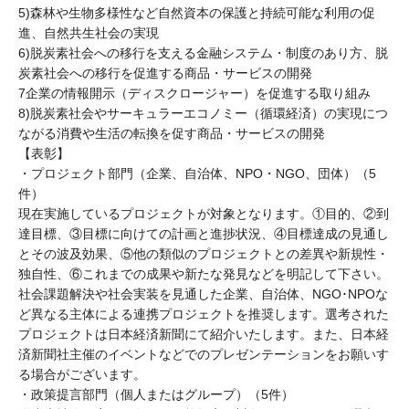
5)森林や生物多様性など自然資本の保護と持続可能な利用の促
進、自然共生社会の実現
6)脱炭素社会への移行を支える金融システム・制度のあり方、脱
炭素社会への移行を促進する商品・サービスの開発
7企業の情報開示（ディスクロージャー）を促進する取り組み
8)脱炭素社会やサーキュラーエコノミー（循環経済）の実現につ
ながる消費や生活の転換を促す商品・サービスの開発
【表彰】
・プロジェクト部門（企業、自治体、NPO・NGO、団体）（5
件）
現在実施しているプロジェクトが対象となります。①目的、②到
達目標、③目標に向けての計画と進捗状況、④目標達成の見通し
とその波及効果、⑤他の類似のプロジェクトとの差異や新規性・
独自性、⑥これまでの成果や新たな発見などを明記して下さい。
社会課題解決や社会実装を見通した企業、自治体、NGO･NPOな
ど異なる主体による連携プロジェクトを推奨します。選考された
プロジェクトは日本経済新聞にて紹介いたします。また、日本経
済新聞社主催のイベントなどでのプレゼンテーションをお願いす
る場合がございます。
・政策提言部門（個人またはグループ）（5件）