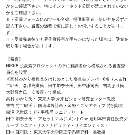
かをご確認下さい。特にインターネット公開が禁止されていない
かをご確認下さい。
Ⅱ・応募フォームにAIツール名称、提供事業者、使い方を必ずご
記入下さい。審査の過程で更に詳しくお伺いすることがありま
す。
Ⅲ・受賞発表後でも著作権侵害が明らかになった場合は、受賞を
取り消す場合があります。
【審査】
NIKKEI脱炭素プロジェクトの下に有識者から構成される審査委
員会を設置
※高村ゆかり委員長をはじめとした委員会メンバー8名（末吉竹
二郎氏、森澤充世氏、田中加奈子氏、田中謙司氏、吉高まり氏、
大野輝之氏、安藤淳）で構成。
高村 ゆかり氏： 東京大学 未来ビジョン研究センター教授
末吉 竹二郎氏： 国連環境計画・金融イニシアティブ 特別顧問
森澤 充世氏： PRI事務局 シニア・リード
田中 加奈子氏： アセットマネジメントOne 運用本部責任投資グ
ループ シニア・サステナビリティ・サイエンティスト
田中 謙司氏： 東京大学大学院工学系研究科 准教授