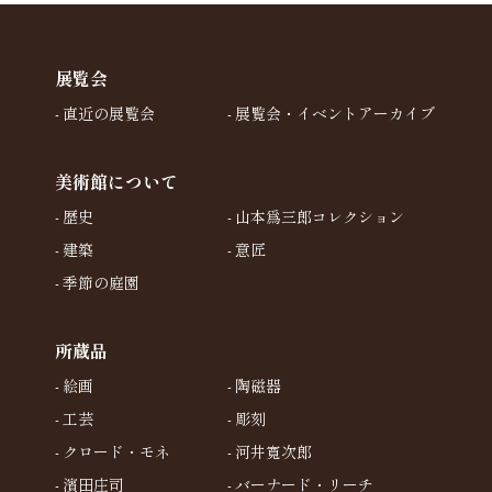
展覧会
直近の展覧会
展覧会・イベントアーカイブ
美術館について
歴史
山本爲三郎コレクション
建築
意匠
季節の庭園
所蔵品
絵画
陶磁器
工芸
彫刻
クロード・モネ
河井寬次郎
濱田庄司
バーナード・リーチ