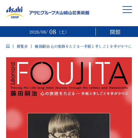
08
開館
2026/08/
（土）
展覧会
藤田嗣治 心の旅路をたどる―手紙と手しごとを手がかりに