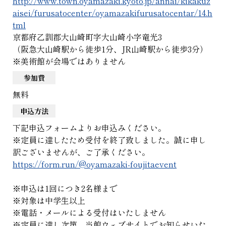
http://www.town.oyamazaki.kyoto.jp/annai/kikakuz
aisei/furusatocenter/oyamazakifurusatocentar/14.h
tml
京都府乙訓郡大山崎町字大山崎小字竜光3
（阪急大山崎駅から徒歩1分、JR山崎駅から徒歩3分）
※美術館が会場ではありません
参加費
無料
申込方法
下記申込フォームよりお申込みください。
※
定員に達したため受付を終了致しました。誠に申し
訳ございませんが、ご了承ください。
https://form.run/@oyamazaki-foujitaevent
※申込は1回につき2名様まで
※対象は中学生以上
※電話・メールによる受付はいたしません
※定員に達し次第、当館ウェブサイトでお知らせいた