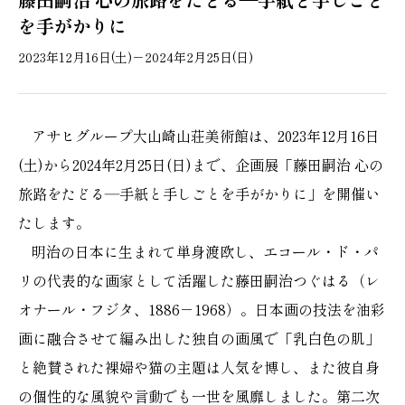
を手がかりに
2023年12月16日(土)－2024年2月25日(日)
アサヒグループ大山崎山荘美術館は、2023年12月16日
(土)から2024年2月25日(日)まで、企画展「藤田嗣治 心の
旅路をたどる―手紙と手しごとを手がかりに」を開催い
たします。
明治の日本に生まれて単身渡欧し、エコール・ド・パ
リの代表的な画家として活躍した藤田嗣治つぐはる（レ
オナール・フジタ、1886－1968）。日本画の技法を油彩
画に融合させて編み出した独自の画風で「乳白色の肌」
と絶賛された裸婦や猫の主題は人気を博し、また彼自身
の個性的な風貌や言動でも一世を風靡しました。第二次