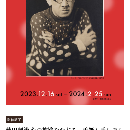
開催終了
藤田嗣治 心の旅路をたどる―手紙と手しごと