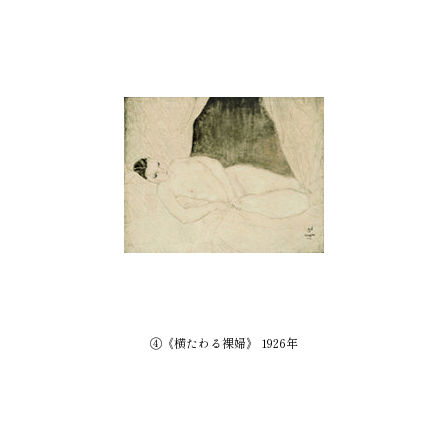
④《横たわる裸婦》 1926年