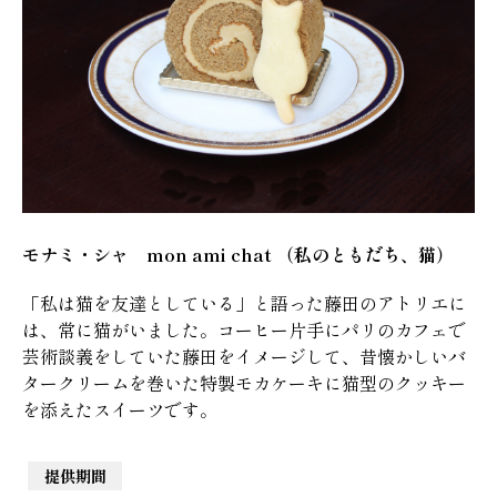
モナミ・シャ mon ami chat （私のともだち、猫）
「私は猫を友達としている」と語った藤田のアトリエに
は、常に猫がいました。コーヒー片手にパリのカフェで
芸術談義をしていた藤田をイメージして、昔懐かしいバ
タークリームを巻いた特製モカケーキに猫型のクッキー
を添えたスイーツです。
提供期間