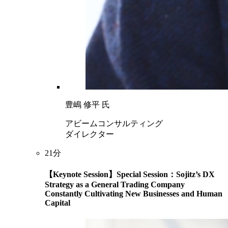
豊嶋 修平 氏
アビームコンサルティング
ダイレクター
21分
【Keynote Session】Special Session：Sojitz’s DX
Strategy as a General Trading Company
Constantly Cultivating New Businesses and Human
Capital