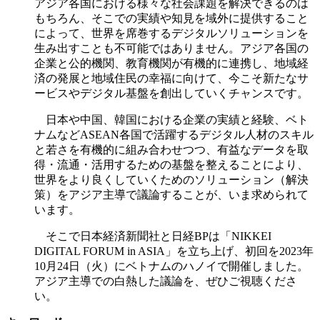
アジア各国における様々な社会課題を解決できるのは
もちろん、そこでの実績や知見を域外に提供すること
によって、世界を席巻するデジタルソリューションを
生み出すことも不可能ではありません。アジア各国の
企業と公的機関、教育機関が有機的に連携し、地域経
済の発展と地域住民の幸福に向けて、今こそ新たなサ
ービスやデジタル基盤を創出していくチャンスです。
日本や中国、韓国における企業の実績と経験、ベト
ナムなどASEAN各国で活躍するデジタル人材のスキル
と若さを有機的に組み合わせつつ、有益なデータを取
得・流通・活用するための基盤を整えることにより、
世界をより良くしていくためのソリューション（解決
策）をアジア主導で議論することが、いま求められて
います。
そこで日本経済新聞社と日経BPは「NIKKEI
DIGITAL FORUM in ASIA」を立ち上げ、初回を2023年
10月24日（火）にベトナムのハノイで開催しました。
アジア主導での白熱した議論を、ぜひご視聴くださ
い。