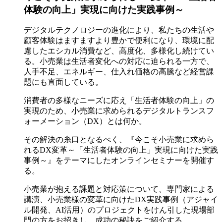
体験の向上」実現に向けた実践事例～
デジタルテクノロジーの進化により、私たちの生活や
顧客体験はますますより豊かで便利になり、環境に配
慮したエシカル消費など、高度化、多様化し続けてい
る。小売業は生活者変化への対応に迫られる一方で、
人手不足、エネルギー、仕入れ価格の高騰など経営課
題にも直面している。
消費者の多様なニーズに応え「生活者体験の向上」の
実現のため、小売業に求められるデジタルトランスフ
ォーメーション（DX）とは何か。
その解決の糸口となるべく、『今こそ小売業に求めら
れるDX変革～「生活者体験の向上」実現に向けた実践
事例～』をテーマにしたオンラインセミナーを開催す
る。
小売業が抱える課題と対応策について、専門家による
講演、小売業様の変革に向けたDX実践事例（アジャイ
ル開発、AI活用）のプロジェクトをけん引した現場部
門の方をお招きし、成功の秘訣をご紹介する。