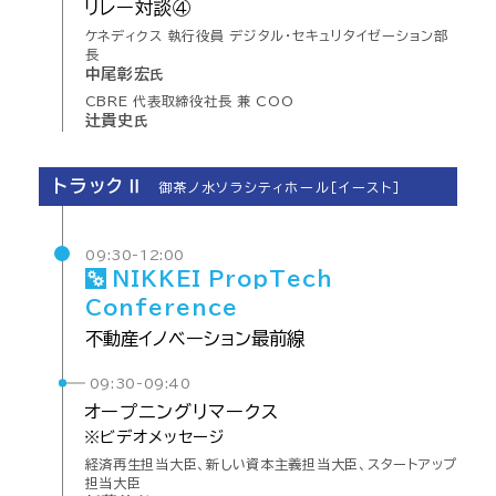
リレー
対談④
ケネディクス 執行役員 デジタル・セキュリタイゼーション部
長
中尾彰宏
氏
CBRE 代表取締役社長 兼 COO
辻貴史
氏
トラックⅡ
御茶ノ水ソラシティホール［イースト］
09:30-12:00
NIKKEI
PropTech
Conference
不動産
イノベーション
最前線
09:30-09:40
オープニング
リマークス
※ビデオメッセージ
経済再生担当大臣、新しい資本主義担当大臣、スタートアップ
担当大臣