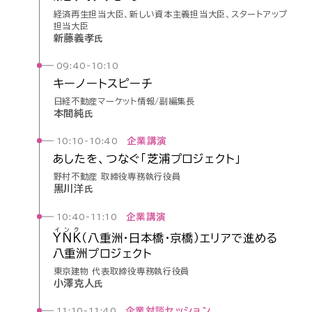
経済再生担当大臣、新しい資本主義担当大臣、スタートアップ
担当大臣
新藤義孝
氏
09:40-10:10
キーノート
スピーチ
日経不動産マーケット情報/副編集長
本間純
氏
企業講演
10:10-10:40
あしたを、
つなぐ
「芝浦
プロジェクト」
野村不動産 取締役専務執行役員
黒川洋
氏
企業講演
10:40-11:10
インク
YNK
（八重洲・
日本橋・
京橋）
エリアで
進める
八重洲
プロジェクト
東京建物 代表取締役専務執行役員
小澤克人
氏
企業対談セッション
11:10-11:40