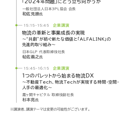
「2024年
問題」に
どう
立ち向かうか
一般社団法人日本3PL協会 会長
和佐見勝
氏
企業講演
15:15-15:45
物流の
革新と
事業成長の
実現
～“共創”が
紡ぐ
新たな
価値と
「ALFALINK」の
先進的
取り組み～
日本GLP 代表取締役社長
帖佐義之
氏
企業講演
15:45-16:15
1つの
パレット
から
始まる
物流DX
～不動産
Tech、
物流
Techが
実現する
時間・
空間・
人手の
最適化～
霞ヶ関キャピタル 取締役副社長
杉本亮
氏
※講演者、講演テーマは変更の可能性がございます。