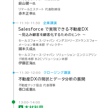
庭山健一
氏
リマールエステート 代表取締役
赤木正幸
氏
企業講演
11:10-11:30
Salesforce で
実現
できる
不動産DX
〜見込み
顧客を
顧客化
するための
ヒント 〜
セールスフォース・ジャパン インダストリーズトランスフォー
メーション事業本部 ディレクター
國本久成
氏
セールスフォース・ジャパン ソリューション・エンジニアリン
グ統括本部 B2Cソリューション本部
伊藤匠海
氏
クロージング講演
11:30-12:00
不動産
DXの
現状と
データ
分析の
展開
不動産テック協会 代表理事
巻口成憲
氏
13:00-14:00
木材
利用