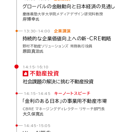
グローバルの
金融動向と
日本経済の
見通し
慶應義塾大学大学院メディアデザイン研究科教授
岸博幸
氏
企業講演
13:30-14:00
持続的な
企業価値
向上への
新・
CRE戦略
野村不動産ソリューションズ 常務執行役員
原田真治
氏
14:15-16:10
不動産
投資
社会課題の
解決に
挑む
不動産投資
キーノートスピーチ
14:15-14:45
「金利の
ある
日本」の
事業用
不動産
市場
CBRE マネージングディレクター リサーチ部門長
大久保寛
氏
14:45-15:05