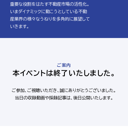
重要な
役割を
はたす
不動産
市場の
活性化。
いま
ダイナミックに
動こうと
している
不動
産
業界の
様々な
うねりを
多角的に
展望
して
いきます。
ご案内
本イベントは終了いたしました。
ご参加、
ご視聴
いただき、
誠に
ありがとうございました。
当日の
収録動画や
採録記事は、
後日公開いたします。