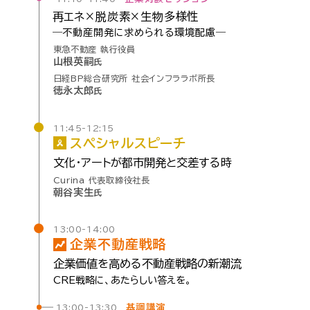
再エネ×
脱炭素×
生物
多様性
―不動産
開発に
求められる
環境
配慮―
東急不動産 執行役員
山根英嗣
氏
日経BP総合研究所 社会インフララボ所長
徳永太郎
氏
11:45-12:15
スペシャル
スピーチ
文化・
アートが
都市開発と
交差する
時
Curina 代表取締役社長
朝谷実生
氏
13:00-14:00
企業
不動産
戦略
企業価値を
高める
不動産戦略の
新潮流
CRE戦略に、
あたらしい
答えを。
基調講演
13:00-13:30