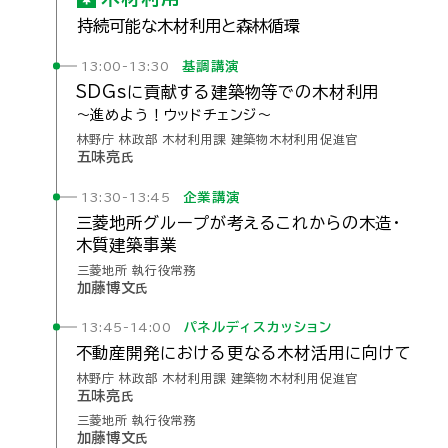
持続可能な
木材利用と
森林循環
基調講演
13:00-13:30
SDGsに
貢献する
建築物等
での
木材利用
～進めよう！
ウッド
チェンジ～
林野庁 林政部 木材利用課 建築物木材利用促進官
五味亮
氏
企業講演
13:30-13:45
三菱地所
グループが
考える
これからの
木造・
木質
建築事業
三菱地所 執行役常務
加藤博文
氏
パネルディスカッション
13:45-14:00
不動産
開発に
おける
更なる
木材
活用に
向けて
林野庁 林政部 木材利用課 建築物木材利用促進官
五味亮
氏
三菱地所 執行役常務
加藤博文
氏