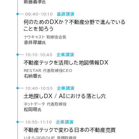
新藤義孝
氏
基調講演
09:40-10:10
何の
ための
DXか？
不動産
分野で
進んでいる
ことを
知ろう
ナウキャスト 取締役会長
赤井厚雄
氏
企業講演
10:10-10:40
不動産
テックを
活用
した
地図情報
DX
RESTAR 代表取締役CEO
右納響
氏
企業講演
10:40-10:55
土地
探し
DX /
AIに
おける
落とし穴
ネットデータ 代表取締役
松岡明
氏
企業講演
10:55-11:10
不動産
テックで
変わる
日本の
不動産
売買
いえらぶGROUP 常務取締役