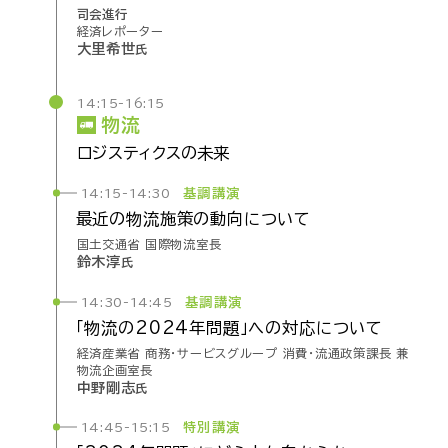
司会進行
経済レポーター
大里希世
氏
14:15-16:15
物流
ロジスティクスの
未来
基調講演
14:15-14:30
最近の
物流施策の
動向に
ついて
国土交通省 国際物流室長
鈴木淳
氏
基調講演
14:30-14:45
「物流の
2024年
問題」
への
対応に
ついて
経済産業省 商務・サービスグループ 消費・流通政策課長 兼
物流企画室長
中野剛志
氏
特別講演
14:45-15:15