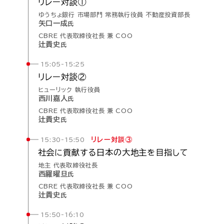
リレー
対談①
ゆうちょ銀行 市場部門 常務執行役員 不動産投資部長
矢口一成
氏
CBRE 代表取締役社長 兼 COO
辻貴史
氏
15:05-15:25
リレー
対談②
ヒューリック 執行役員
西川嘉人
氏
CBRE 代表取締役社長 兼 COO
辻貴史
氏
リレー対談③
15:30-15:50
社会に
貢献する
日本の
大地主を
目指して
地主 代表取締役社長
西羅曜旦
氏
CBRE 代表取締役社長 兼 COO
辻貴史
氏
15:50-16:10