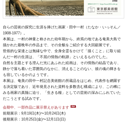
自らの芸術の探究に生涯を捧げた画家・田中一村（たなか・いっそん／
1908-1977）。
本展は、一村の神童と称された幼年期から、終焉の地である奄美大島で
描かれた最晩年の作品まで、その全貌をご紹介する大回顧展です。
世俗的な栄達とは無縁な中で、全身全霊をかけて「描くこと」に取り組
んだ一村の生涯は、「不屈の情熱の軌跡」といえるものでした。
自然を主題とする澄んだ光にあふれた絵画は、その情熱の結晶であり、
静かで落ち着いた雰囲気のなかに、消えることのない、彼の魂の輝きを
も宿しているかのようです。
本展は、奄美の田中一村記念美術館の所蔵品をはじめ、代表作を網羅す
る決定版であり、近年発見された資料を多数含む構成により、この稀に
みる画家の真髄に迫り、「生きる糧」としての芸術の深みにふれていた
だこうとする試みです。
会期中、一部作品に展示替えがあります
前期展示：9月19日(木)〜10月24日(木)
後期展示：10月25日(金)〜12月1日(日)