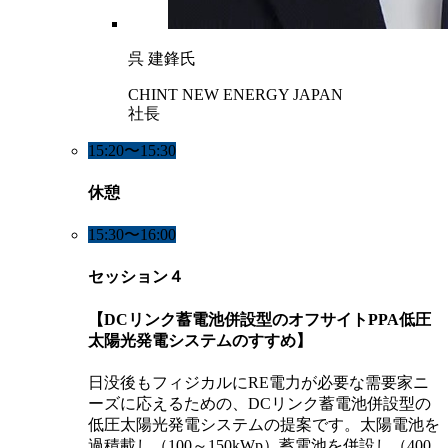
呉 建鋒氏
CHINT NEW ENERGY JAPAN
社長
15:20〜15:30
休憩
15:30〜16:00
セッション４
【DCリンク蓄電池併設型のオフサイトPPA低圧
太陽光発電システムのすすめ】
日没後もフィジカルにRE電力が必要な需要家ニ
ーズに応えるための、DCリンク蓄電池併設型の
低圧太陽光発電システムの提案です。太陽電池を
過積載し（100～150kWp）蓄電池を併設し（400