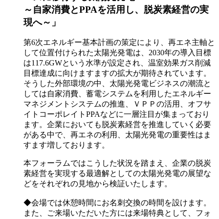
～自家消費とPPAを活用し、脱炭素経営の実
現へ～」
第6次エネルギー基本計画の策定により、再エネ主軸と
して位置付けられた太陽光発電は、2030年の導入目標
は117.6GWという水準が設定され、温室効果ガス削減
目標達成に向けますますの拡大が期待されています。
そうした外部環境の中、太陽光発電ビジネスの潮流と
しては自家消費、蓄電システムを利用したエネルギー
マネジメントシステムの推進、ＶＰＰの活用、オフサ
イトコーポレイトPPAなどに一層注目が集まっており
ます。企業においても脱炭素経営を推進していく必要
がある中で、再エネの利用、太陽光発電の重要性はま
すます増しております。
本フォーラムではこうした状況を踏まえ、企業の脱炭
素経営を実現する最適解としての太陽光発電の展望な
どをそれぞれの見地から検証いたします。
◆会場では休憩時間にお名刺交換の時間を設けます。
また、ご来場いただいた方には来場特典として、フォ