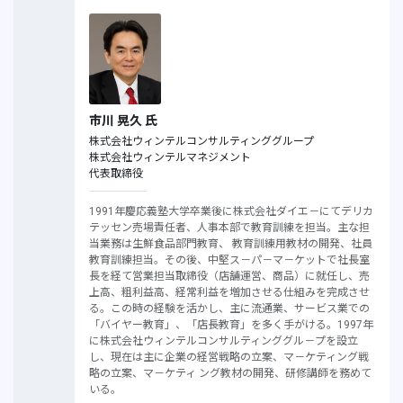
市川 晃久 氏
株式会社ウィンテルコンサルティンググループ
株式会社ウィンテルマネジメント
代表取締役
1991年慶応義塾大学卒業後に株式会社ダイエ－にてデリカ
テッセン売場責任者、人事本部で教育訓練を担当。主な担
当業務は生鮮食品部門教育、 教育訓練用教材の開発、社員
教育訓練担当。その後、中堅ス－パ－マ－ケットで社長室
長を経て営業担当取締役（店舗運営、商品）に就任し、売
上高、粗利益高、経常利益を増加させる仕組みを完成させ
る。この時の経験を活かし、主に流通業、サービス業での
「バイヤー教育」、「店長教育」を多く手がける。1997年
に株式会社ウィンテルコンサルティンググル－プを設立
し、現在は主に企業の経営戦略の立案、マ－ケティング戦
略の立案、マ－ケティ ング教材の開発、研修講師を務めて
いる。