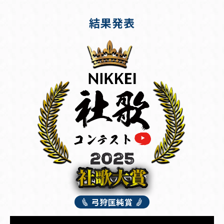
結果発表
弓狩匡純賞