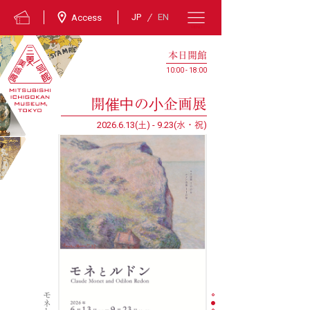
JP
EN
Access
MENU
本日開館
10:00 - 18:00
開催中の小企画展
2026.6.13(土) - 9.23(水・祝)
）
で
景
“
カ
フ
ェ
”
に
集
う
芸
術
家
―
印
象
派
か
ら
ゴ
ッ
ホ
、
ロ
ー
ト
レ
ッ
ク
、
ピ
カ
ソ
ま
フ
ォ
ン
タ
ネ
ー
ジ
―
―
イ
タ
リ
ア
の
光
・
心
の
風
モ
ン
マ
ル
ト
ル
：
ロ
ー
ト
レ
ッ
ク
、
シ
ュ
ザ
ン
ヌ
・
ヴ
ァ
ラ
ド
ン
と
パ
リ
の
知
ら
れ
ざ
る
画
家
た
ち
（
仮
称