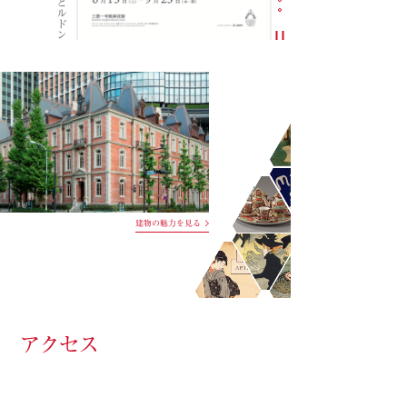
モネとルドン
自動再生の切り替え
建物の魅力を見る
アクセス