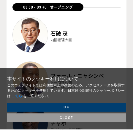
オープニング
08:50 - 09:40
石破 茂
内閣総理大臣
フォール・ニャシンベ
本サイトのクッキー利用について
トーゴ共和国
このウェブサイトでは利便性向上や改善のため、アクセスデータを取得す
閣僚評議会議長
るためにクッキーを使用しています。日本経済新聞社のクッキーポリシー
は
こちら
をご覧ください。
OK
ダニエル・フランシスコ・
CLOSE
チャポ
モザンビーク共和国