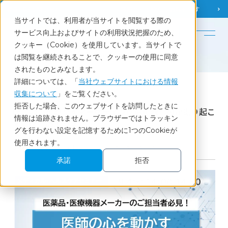
調査相談
お問い合わせ
課題から
お役立ち情報を探す
当サイトでは、利用者が当サイトを閲覧する際の
English
サービス向上およびサイトの利用状況把握のため、
クッキー（Cookie）を使用しています。当サイトで
ホーム
調査・データ分析を学べるセミナー
は閲覧を継続されることで、クッキーの使用に同意
医師の心を動かすマーケティング最前線｜AIが掘り起こす「医師のホンネ」
されたものとみなします。
詳細については、「
当社ウェブサイトにおける情報
収集について
」をご覧ください。
Seminar
拒否した場合、このウェブサイトを訪問したときに
医師の心を動かすマーケティング最前線｜AIが掘り起こ
情報は追跡されません。ブラウザーではトラッキン
す「医師のホンネ」
グを行わない設定を記憶するために1つのCookieが
使用されます。
2025.9.4開催 │ウェビナー
メディカル・ヘルスケア
承諾
拒否