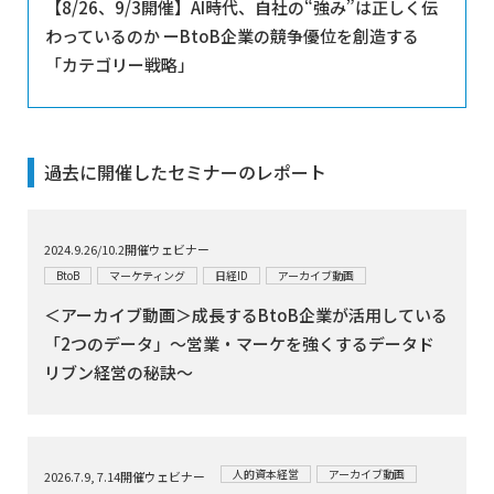
【8/26、9/3開催】AI時代、自社の“強み”は正しく伝
わっているのか ーBtoB企業の競争優位を創造する
「カテゴリー戦略」
過去に開催したセミナーのレポート
2024.9.26/10.2開催ウェビナー
BtoB
マーケティング
日経ID
アーカイブ動画
＜アーカイブ動画＞成長するBtoB企業が活用している
「2つのデータ」～営業・マーケを強くするデータド
リブン経営の秘訣～
人的資本経営
アーカイブ動画
2026.7.9, 7.14開催ウェビナー