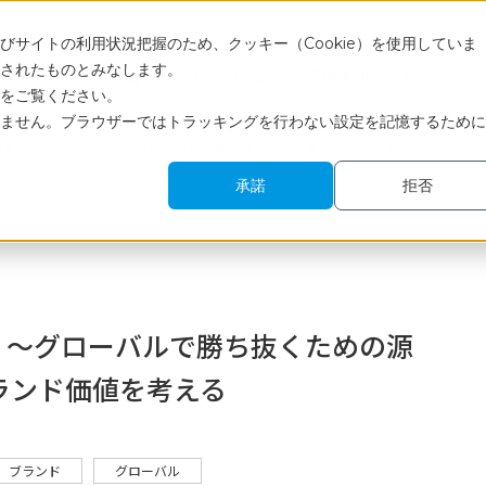
Engli
サイトの利用状況把握のため、クッキー（Cookie）を使用していま
されたものとみなします。
サービス
調査レポート・コラム
活用事例
セミナー
をご覧ください。
ません。ブラウザーではトラッキングを行わない設定を記憶するために
ンド・アズ・パワー ～グローバルで勝ち抜くための源泉～ データドリブンでブラ
承諾
拒否
 ～グローバルで勝ち抜くための源
ランド価値を考える
ブランド
グローバル