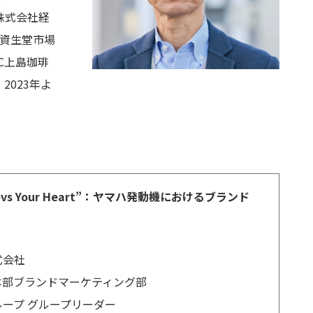
株式会社経
資生堂市場
C
上島珈琲
、
2023
年よ
vs Your Heart”：ヤマハ発動機におけるブランド
」
式会社
本部ブランドマーケティング部
ープ グループリーダー