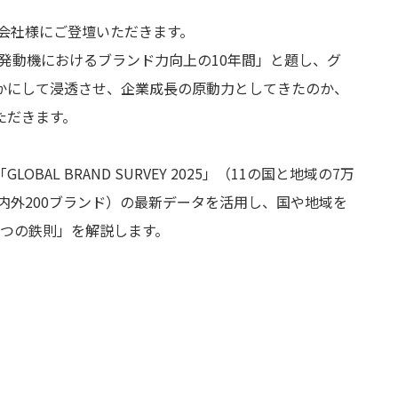
会社様にご登壇いただきます。
発動機におけるブランド力向上の
10
年間」と題し、グ
かにして浸透させ、企業成長の原動力としてきたのか、
ただきます。
「
GLOBAL BRAND SURVEY 2025
」（
11
の国と地域の
7
万
内外
200
ブランド）の最新データを活用し、国や地域を
つの鉄則」を解説します。