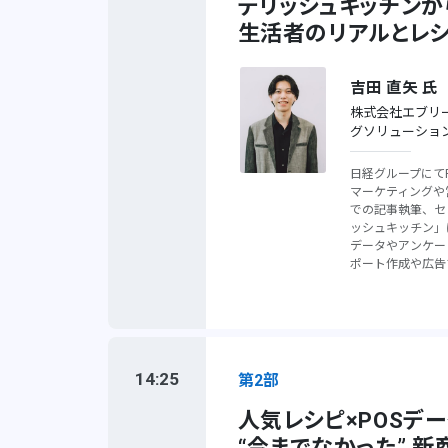
デリッシュキッチンか
生活者のリアルとレ
吉田 直矢 氏
株式会社エブリー
グソリューショ
日経グループにて
マーケティングや
での記事執筆、セ
ッシュキッチン」
データやアンケー
ポート作成や広告
14:25
第2部
人気レシピ×POSデ
“今までなかった” 新