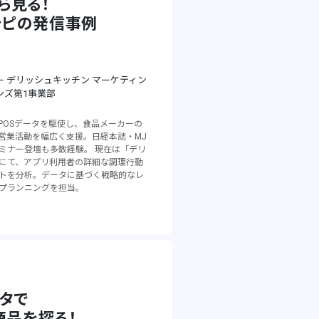
ら見る！
シピの発信事例
 デリッシュキッチン マーケティン
ンズ第1事業部
POSデータを駆使し、食品メーカーの
営業活動を幅広く支援。日経本誌・MJ
ミナー登壇も多数経験。 現在は「デリ
にて、アプリ利用者の詳細な調理行動
トを分析。データに基づく戦略的なレ
プランニングを担当。
ータで
商品を探る！