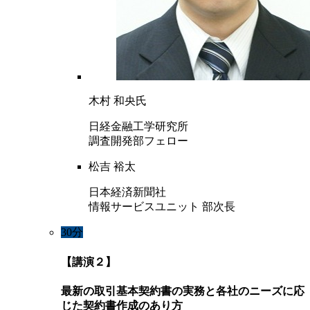
木村 和央氏
日経金融工学研究所
調査開発部フェロー
松吉 裕太
日本経済新聞社
情報サービスユニット 部次長
30分
【講演２】
最新の取引基本契約書の実務と各社のニーズに応
じた契約書作成のあり方