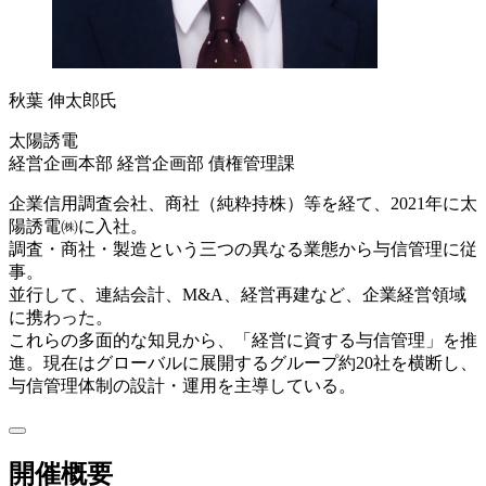
秋葉 伸太郎氏
太陽誘電
経営企画本部 経営企画部 債権管理課
企業信用調査会社、商社（純粋持株）等を経て、2021年に太
陽誘電㈱に入社。
調査・商社・製造という三つの異なる業態から与信管理に従
事。
並行して、連結会計、M&A、経営再建など、企業経営領域
に携わった。
これらの多面的な知見から、「経営に資する与信管理」を推
進。現在はグローバルに展開するグループ約20社を横断し、
与信管理体制の設計・運用を主導している。
開催概要