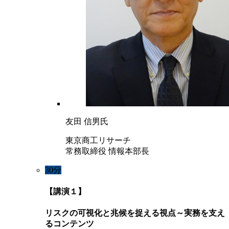
友田 信男氏
東京商工リサーチ
常務取締役 情報本部長
30分
【講演１】
リスクの可視化と兆候を捉える視点～実務を支え
るコンテンツ