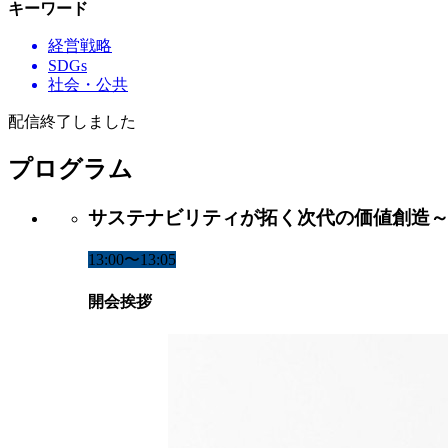
キーワード
経営戦略
SDGs
社会・公共
配信終了しました
プログラム
サステナビリティが拓く次代の価値創造
13:00〜13:05
開会挨拶