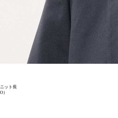
ユニット長
O）