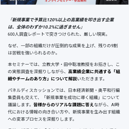
「
新規事業で予算比120%以上の高業績を叩き出す企業
は、全体のわずか10.2%に過ぎません
」
600人調査レポートで突きつけられた、厳しい現実。
なぜ、一部の組織だけが圧倒的な成果を上げ、残りの9割
は苦戦を強いられるのか。
本セミナーでは、立教大学・田中聡准教授をお招きし、こ
の実態調査を深掘りしながら、
高業績企業に共通する「組
織やチームのあり方」について解説
いただきます。
パネルディスカッションでは、日本経済新聞・奥平和行編
集委員も交えて、「新規事業を成功に導く組織」について
議論します。
皆様からのリアルな課題に答え
ながら、AI時
代における情報の向き合い方や、新規事業を生み出す組織
への変革プロセスを深掘りします。