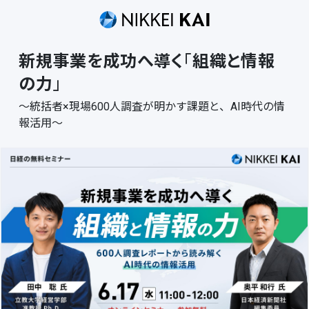
新規事業を成功へ導く
「
組織と情報
の力
」
～統括者×現場600人調査が明かす課題と、AI時代の情
報活用～