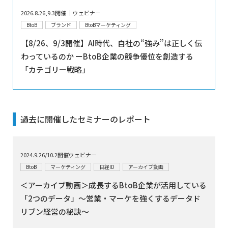
2026.8.26,9.3開催 │ウェビナー
BtoB
ブランド
BtoBマーケティング
【8/26、9/3開催】AI時代、自社の“強み”は正しく伝
わっているのか ーBtoB企業の競争優位を創造する
「カテゴリー戦略」
過去に開催したセミナーのレポート
2024.9.26/10.2開催ウェビナー
BtoB
マーケティング
日経ID
アーカイブ動画
＜アーカイブ動画＞成長するBtoB企業が活用している
「2つのデータ」～営業・マーケを強くするデータド
リブン経営の秘訣～