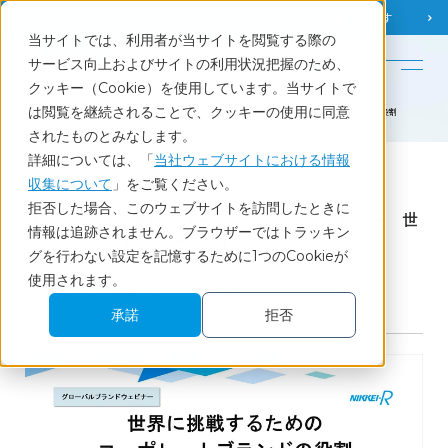
調査相談
お問い合わせ
課題から
お役立ち情報を探す
当サイトでは、利用者が当サイトを閲覧する際の
English
サービス向上およびサイトの利用状況把握のため、
クッキー（Cookie）を使用しています。当サイトで
ホーム
調査・データ分析を学べるセミナー
は閲覧を継続されることで、クッキーの使用に同意
【6/25、7/3開催】グローバルブランドウェビナー 世界に挑戦するための コーポレートブランドの役割
されたものとみなします。
詳細については、「
当社ウェブサイトにおける情報
収集について
」をご覧ください。
Seminar
拒否した場合、このウェブサイトを訪問したときに
【6/25、7/3開催】グローバルブランドウェビナー 世
情報は追跡されません。ブラウザーではトラッキン
界に挑戦するための コーポレートブランドの役割
グを行わない設定を記憶するために1つのCookieが
使用されます。
2026.6.25 & 7.3開催｜ Zoomウェビナー
承諾
拒否
ブランド
グローバル